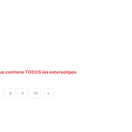
ue contiene TODOS los estereotipos
8
9
10