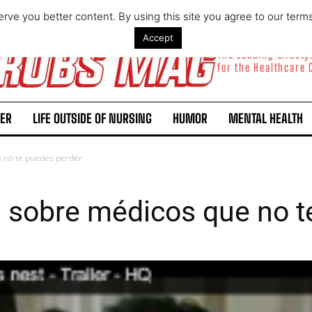
rve you better content. By using this site you agree to our term
Accept
The Leading Lifest
for the Healthcare
ER
LIFE OUTSIDE OF NURSING
HUMOR
MENTAL HEALTH
e no te puedes perder
s sobre médicos que no t