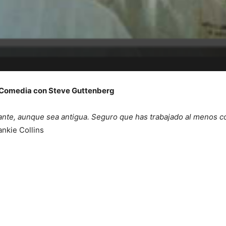
– Comedia con Steve Guttenberg
I WANT IN
llante, aunque sea antigua. Seguro que has trabajado al menos
I've read and accept the
Privacy Policy
.
nkie Collins