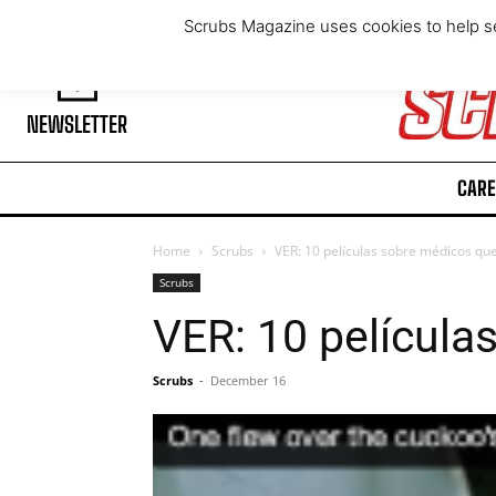
Thursday, August 6, 2026
Scrubs Magazine uses cookies to help se
NEWSLETTER
CARE
Home
Scrubs
VER: 10 películas sobre médicos qu
Scrubs
VER: 10 película
Scrubs
-
December 16