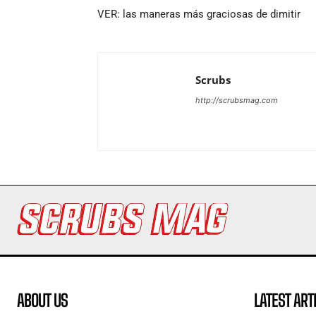
VER: las maneras más graciosas de dimitir
Scrubs
http://scrubsmag.com
ABOUT US
LATEST ART