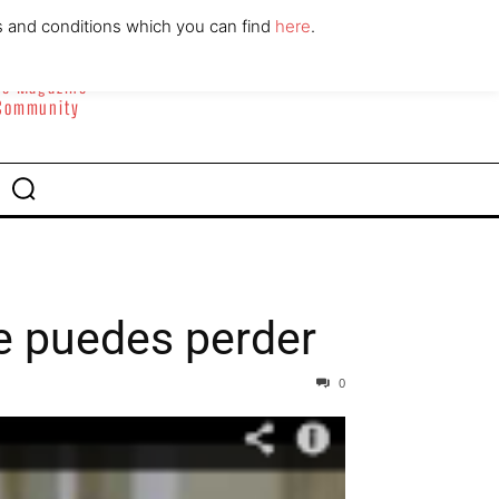
ABOUT
CONTACT
s and conditions which you can find
here
.
yle Magazine
 Community
e puedes perder
0