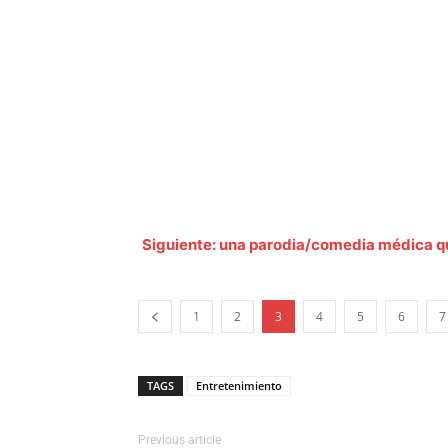
Siguiente: una parodia/comedia médica q
1
2
3
4
5
6
7
TAGS
Entretenimiento
Previous article