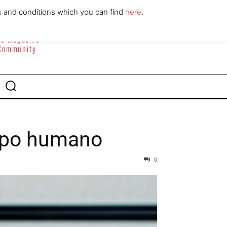
ABOUT
CONTACT
s and conditions which you can find
here
.
yle Magazine
 Community
rpo humano
0