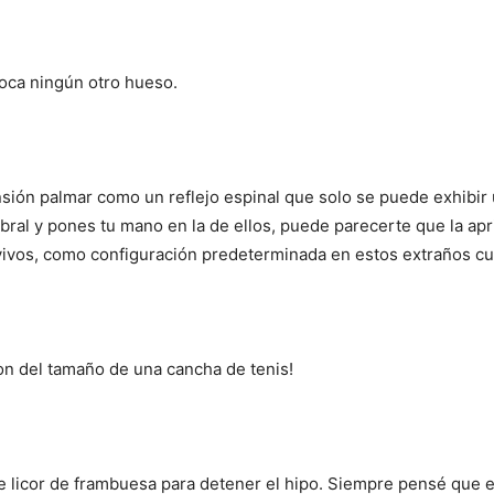
toca ningún otro hueso.
sión palmar como un reflejo espinal que solo se puede exhibir 
ral y pones tu mano en la de ellos, puede parecerte que la apri
I WANT IN
 vivos, como configuración predeterminada en estos extraños 
I've read and accept the
Privacy Policy
.
n del tamaño de una cancha de tenis!
 licor de frambuesa para detener el hipo. Siempre pensé que era