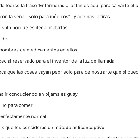
e leerse la frase ‘Enfermeras… ¡estamos aquí para salvarte el c
on la señal “solo para médicos”…y además la tiras.
solo porque es ilegal matarlos.
idez.
n nombres de medicamentos en ellos.
I WANT IN
ecial reservado para el inventor de la luz de llamada.
I've read and accept the
Privacy Policy
.
oca que las cosas vayan peor solo para demostrarte que si pue
as ir conduciendo en pijama es guay.
lio para comer.
perfectamente normal.
s x que los consideras un método anticonceptivo.