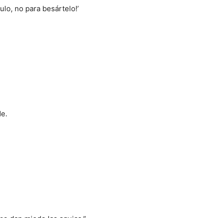
ulo, no para besártelo!’
de.