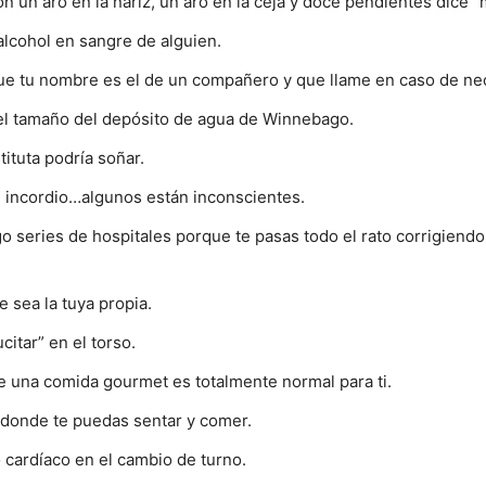
 un aro en la nariz, un aro en la ceja y doce pendientes dice “
alcohol en sangre de alguien.
ue tu nombre es el de un compañero y que llame en caso de nec
el tamaño del depósito de agua de Winnebago.
ituta podría soñar.
 incordio…algunos están inconscientes.
go series de hospitales porque te pasas todo el rato corrigiend
 sea la tuya propia.
citar” en el torso.
una comida gourmet es totalmente normal para ti.
o donde te puedas sentar y comer.
 cardíaco en el cambio de turno.