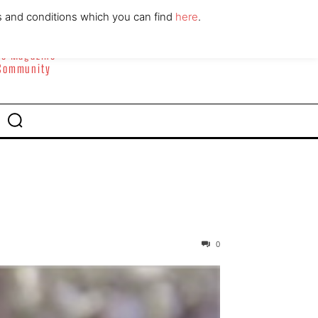
ABOUT
CONTACT
s and conditions which you can find
here
.
yle Magazine
 Community
0