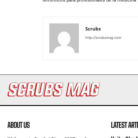
Scrubs
http://scrubsmag.com
ABOUT US
LATEST ART