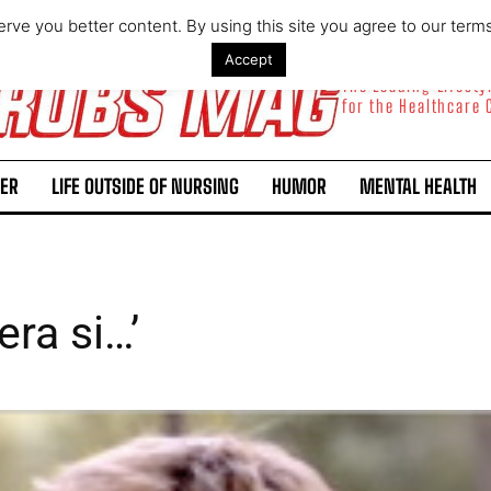
rve you better content. By using this site you agree to our term
Accept
The Leading Lifest
for the Healthcare
ER
LIFE OUTSIDE OF NURSING
HUMOR
MENTAL HEALTH
ra si…’