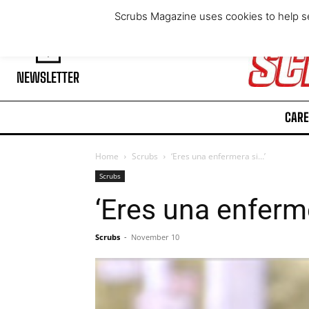
Thursday, August 6, 2026
Scrubs Magazine uses cookies to help se
NEWSLETTER
CARE
Home
Scrubs
‘Eres una enfermera si…’
Scrubs
‘Eres una enferme
Scrubs
-
November 10