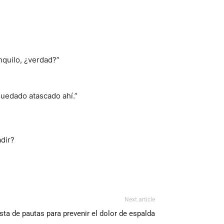
nquilo, ¿verdad?”
quedado atascado ahí.”
dir?
Next article
ista de pautas para prevenir el dolor de espalda