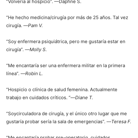
“Volvería al hospicio”. —Daphne S.
“He hecho medicina/cirugía por más de 25 años. Tal vez
cirugía. —
Pam V.
“Soy enfermera psiquiátrica, pero me gustaría estar en
cirugía”. —
Molly S.
I WANT IN
I've read and accept the
Privacy Policy
.
“Me encantaría ser una enfermera militar en la primera
línea”. —
Robin L.
“Hospicio o clínica de salud femenina. Actualmente
trabajo en cuidados críticos. ”—
Diane T.
“Soycirculadora de cirugía, y el único otro lugar que me
gustaría probar sería la sala de emergencias”. —
Teresa F.
“Me encantaría probar pre-operatorio, cuidados