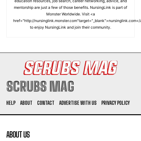
education resources, job search, career networking, advice, and
mentorship are just a few of those benefits. NursingLink is part of
Monster Worldwide. Visit <a
href="http://nursinglink.monster.com"target="_blank">nursinglink.com<
to enjoy NursingLink and join their community.
SCRUBS MAG
HELP
ABOUT
CONTACT
ADVERTISE WITH US
PRIVACY POLICY
ABOUT US