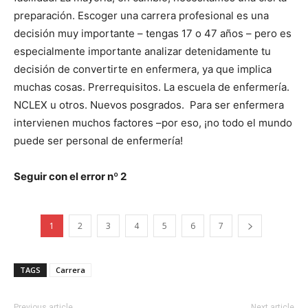
preparación. Escoger una carrera profesional es una
decisión muy importante – tengas 17 o 47 años – pero es
especialmente importante analizar detenidamente tu
decisión de convertirte en enfermera, ya que implica
muchas cosas. Prerrequisitos. La escuela de enfermería.
NCLEX u otros. Nuevos posgrados. Para ser enfermera
intervienen muchos factores –por eso, ¡no todo el mundo
puede ser personal de enfermería!
Seguir con el error nº 2
1
2
3
4
5
6
7
I WANT IN
I've read and accept the
Privacy Policy
.
TAGS
Carrera
Previous article
Next article