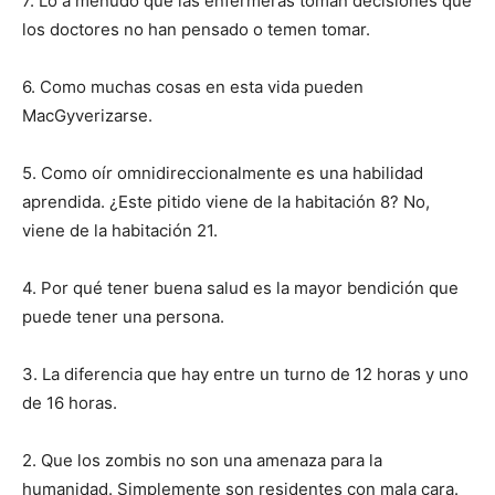
7. Lo a menudo que las enfermeras toman decisiones que
los doctores no han pensado o temen tomar.
6. Como muchas cosas en esta vida pueden
MacGyverizarse.
5. Como oír omnidireccionalmente es una habilidad
aprendida. ¿Este pitido viene de la habitación 8? No,
viene de la habitación 21.
4. Por qué tener buena salud es la mayor bendición que
puede tener una persona.
3. La diferencia que hay entre un turno de 12 horas y uno
I WANT IN
de 16 horas.
I've read and accept the
Privacy Policy
.
2. Que los zombis no son una amenaza para la
humanidad. Simplemente son residentes con mala cara.