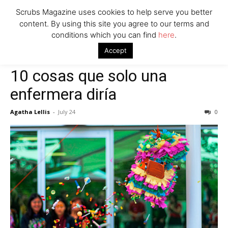
Scrubs Magazine uses cookies to help serve you better
content. By using this site you agree to our terms and
conditions which you can find
here
.
Home
Scrubs
10 cosas que solo una enfermera diría
Accept
Scrubs
10 cosas que solo una
enfermera diría
Agatha Lellis
-
July 24
0