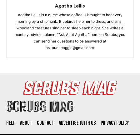
Agatha Lellis
Agatha Lellis is a nurse whose coffee is brought to her every
morning by a chipmunk. Bluebirds help her to dress, and small
woodland creatures sing her to sleep each night. She writes a
monthly advice column, "Ask Aunt Agatha," here on Scrubs; you
can send her questions to be answered at
askauntieaggie@gmail.com.
SCRUBS MAG
HELP
ABOUT
CONTACT
ADVERTISE WITH US
PRIVACY POLICY