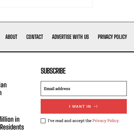
ABOUT
CONTACT
ADVERTISE WITH US
PRIVACY POLICY
SUBSCRIBE
ian
n
I WANT IN
illion in
I've read and accept the
Privacy Policy
.
 Residents