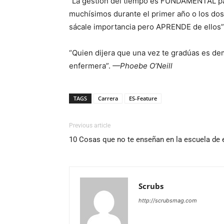
“La gestión del tiempo es FUNDAMENTAL para
muchísimos durante el primer año o los do
sácale importancia pero APRENDE de ellos”
“Quien dijera que una vez te gradúas es de
enfermera”.
—Phoebe O’Neill
TAGS
Carrera
ES-Feature
Previous article
10 Cosas que no te enseñan en la escuela de 
Scrubs
http://scrubsmag.com