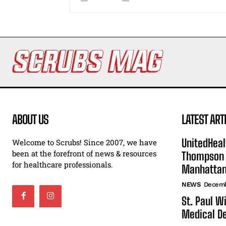
ABOUT US
LATEST ART
UnitedHeal
Welcome to Scrubs! Since 2007, we have
been at the forefront of news & resources
Thompson F
for healthcare professionals.
Manhatta
NEWS
Decemb
St. Paul W
Medical De