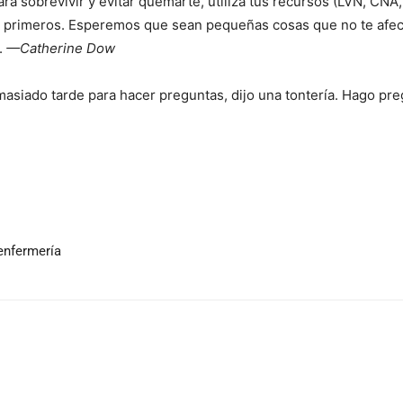
 sobrevivir y evitar quemarte, utiliza tus recursos (LVN, CNA
s primeros. Esperemos que sean pequeñas cosas que no te afe
.
—Catherine Dow
masiado tarde para hacer preguntas, dijo una tontería. Hago pr
enfermería