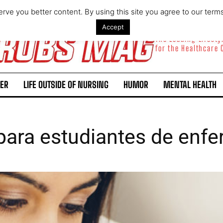
rve you better content. By using this site you agree to our term
Accept
The Leading Lifest
for the Healthcare
ER
LIFE OUTSIDE OF NURSING
HUMOR
MENTAL HEALTH
ara estudiantes de enfe