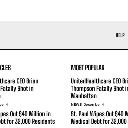
HELP
ICLES
MOST POPULAR
thcare CEO Brian
UnitedHealthcare CEO Br
atally Shot in
Thompson Fatally Shot i
n
Manhattan
er 4
NEWS
December 4
ipes Out $40 Million in
St. Paul Wipes Out $40 M
bt for 32,000 Residents
Medical Debt for 32,000