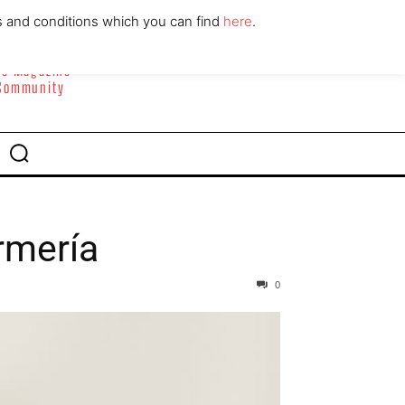
ABOUT
CONTACT
s and conditions which you can find
here
.
yle Magazine
 Community
rmería
0