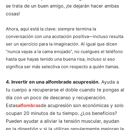
se trata de un buen amigo, ¡te dejarán hacer ambas
cosas!
Ahora, aquí está la clave: siempre termina la
conversación con una acotación positiva—incluso resulta
ser un ejercicio para la imaginación. Al igual que dicen
“nunca vayas a la cama enojado”, no cuelgues el teléfono
hasta que hayas tenido una buena risa, incluso si eso
significa ser más selectiva con respecto a quién llamas.
4. Invertir en una alfombrade acupresión.
Ayuda a
tu cuerpo a recuperarse el doble cuando te pongas al
día con un poco de descanso y recuperación.
I WANT IN
Estas
alfombras
de acupresión son económicas y solo
ocupan 20 minutos de tu tiempo. ¿Los beneficios?
I've read and accept the
Privacy Policy
.
Pueden ayudar a aliviar la tensión muscular, ayudan
en la digestión y si la utilizas regularmente mejoran la