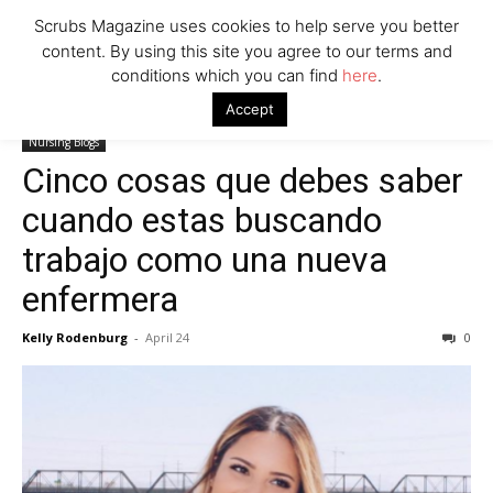
Scrubs Magazine uses cookies to help serve you better
content. By using this site you agree to our terms and
conditions which you can find
here
.
Home
Nursing Blogs
Cinco cosas que debes saber cuando estas
Accept
buscando trabajo como una nueva enfermera
Nursing Blogs
Cinco cosas que debes saber
cuando estas buscando
trabajo como una nueva
enfermera
Kelly Rodenburg
-
April 24
0