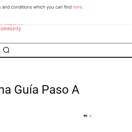
ABOUT
CONTACT
s and conditions which you can find
here
.
yle Magazine
 Community
na Guía Paso A
0