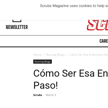
Friday, August 7, 2026
Scrubs Magazine uses cookies to help se
NEWSLETTER
CARE
Home
Nursing Blogs
Cómo Ser Esa Enfermera Inso
Nursing Blogs
Cómo Ser Esa En
Paso!
Scrubs
-
March 3