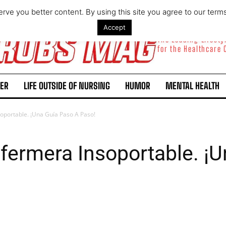
rve you better content. By using this site you agree to our term
Accept
The Leading Lifest
for the Healthcare
ER
LIFE OUTSIDE OF NURSING
HUMOR
MENTAL HEALTH
portable. ¡Una Guía Paso A Paso!
fermera Insoportable. ¡U