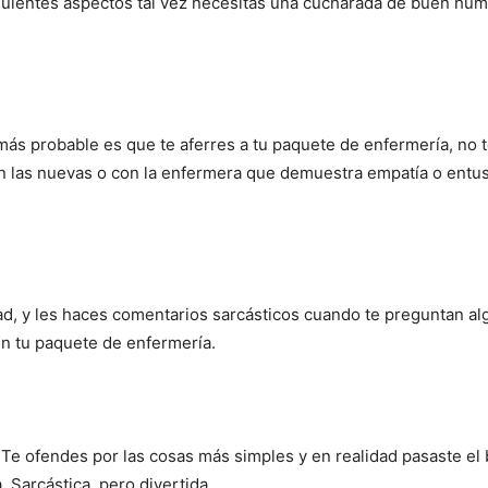
siguientes aspectos tal vez necesitas una cucharada de buen hu
ás probable es que te aferres a tu paquete de enfermería, no t
on las nuevas o con la enfermera que demuestra empatía o entus
d, y les haces comentarios sarcásticos cuando te preguntan algo
n tu paquete de enfermería.
 ofendes por las cosas más simples y en realidad pasaste el bo
. Sarcástica, pero divertida.