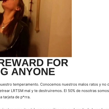
I've read and accept the
Privacy Policy
.
nuestro temperamento. Conocemos nuestros malos ratos y no d
letrear LRTSM mal y te destruiremos. El 50% de nosotras somos
 tarjeta de p*rra.