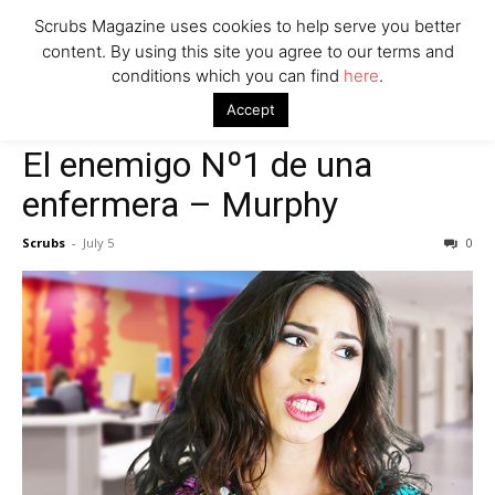
Scrubs Magazine uses cookies to help serve you better
content. By using this site you agree to our terms and
conditions which you can find
here
.
Home
Nursing Blogs
El enemigo Nº1 de una enfermera – Murphy
Accept
Nursing Blogs
El enemigo Nº1 de una
enfermera – Murphy
Scrubs
-
July 5
0