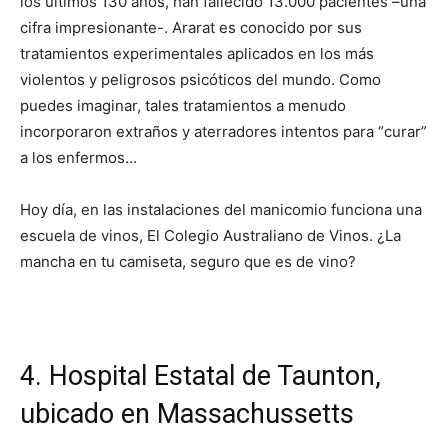
los últimos 130 años, han fallecido 13.000 pacientes –una
cifra impresionante-. Ararat es conocido por sus
tratamientos experimentales aplicados en los más
violentos y peligrosos psicóticos del mundo. Como
puedes imaginar, tales tratamientos a menudo
incorporaron extraños y aterradores intentos para “curar”
a los enfermos…
Hoy día, en las instalaciones del manicomio funciona una
escuela de vinos, El Colegio Australiano de Vinos. ¿La
mancha en tu camiseta, seguro que es de vino?
I WANT IN
I've read and accept the
Privacy Policy
.
4. Hospital Estatal de Taunton,
ubicado en Massachussetts