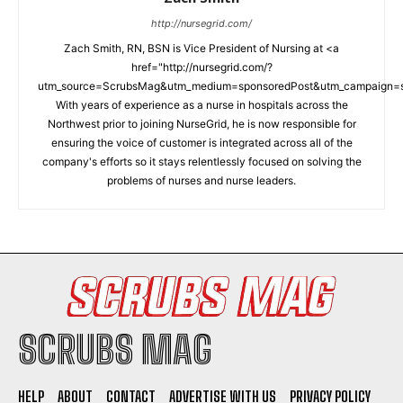
http://nursegrid.com/
Zach Smith, RN, BSN is Vice President of Nursing at <a
href="http://nursegrid.com/?
utm_source=ScrubsMag&utm_medium=sponsoredPost&utm_campaign=so
With years of experience as a nurse in hospitals across the
Northwest prior to joining NurseGrid, he is now responsible for
ensuring the voice of customer is integrated across all of the
company's efforts so it stays relentlessly focused on solving the
problems of nurses and nurse leaders.
SCRUBS MAG
HELP
ABOUT
CONTACT
ADVERTISE WITH US
PRIVACY POLICY