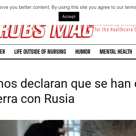
rve you better content. By using this site you agree to our term
Accept
The Leading Lifest
for the Healthcare
ER
LIFE OUTSIDE OF NURSING
HUMOR
MENTAL HEALTH
os declaran que se han c
erra con Rusia