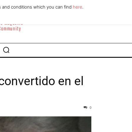
ABOUT
CONTACT
s and conditions which you can find
here
.
yle Magazine
 Community
onvertido en el
0