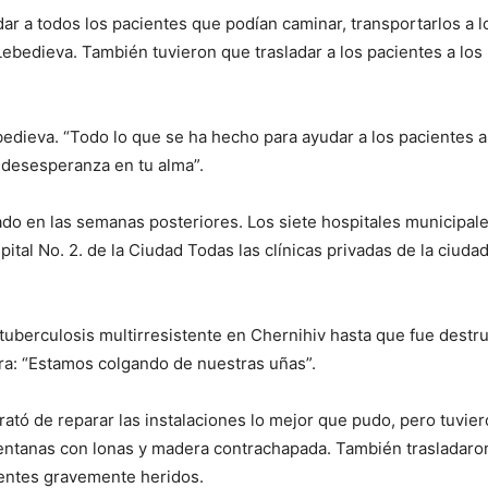
ar a todos los pacientes que podían caminar, transportarlos a l
bedieva. También tuvieron que trasladar a los pacientes a los 
dieva. “Todo lo que se ha hecho para ayudar a los pacientes a
 desesperanza en tu alma”.
ado en las semanas posteriores. Los siete hospitales municipale
ital No. 2. de la Ciudad Todas las clínicas privadas de la ciudad
uberculosis multirresistente en Chernihiv hasta que fue destrui
lara: “Estamos colgando de nuestras uñas”.
trató de reparar las instalaciones lo mejor que pudo, pero tuvi
ventanas con lonas y madera contrachapada. También trasladaron
ientes gravemente heridos.