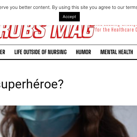
rve you better content. By using this site you agree to our term
Accept
The Leading Lifest
for the Healthcare
ER
LIFE OUTSIDE OF NURSING
HUMOR
MENTAL HEALTH
superhéroe?