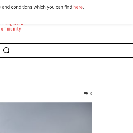
ABOUT
CONTACT
s and conditions which you can find
here
.
yle Magazine
 Community
0