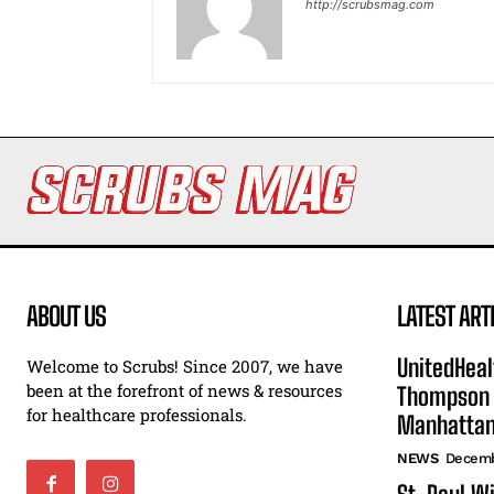
http://scrubsmag.com
ABOUT US
LATEST ART
UnitedHeal
Welcome to Scrubs! Since 2007, we have
been at the forefront of news & resources
Thompson F
for healthcare professionals.
Manhatta
NEWS
Decemb