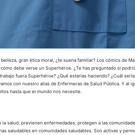
elleza, gran ética moral, ¿te suena familiar? Los cómics de Ma
cómo debe verse un Superhéroe. ¿Te has preguntado si podrías
 tu trabajo fuera Superhéroe? ¿Qué estarías haciendo? ¿Cuál ser
amos con nuestro alias de Enfermeras de Salud Pública. Y al ig
tos hasta que el mundo nos necesite.
I WANT IN
I've read and accept the
Privacy Policy
.
 la salud, previenen enfermedades, protegen a las comunidades
onas saludables en comunidades saludables. Son activas y perm