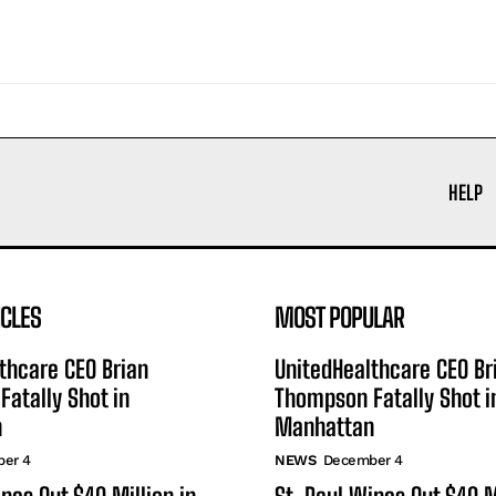
HELP
ICLES
MOST POPULAR
thcare CEO Brian
UnitedHealthcare CEO Br
atally Shot in
Thompson Fatally Shot i
n
Manhattan
er 4
NEWS
December 4