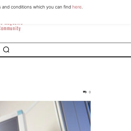
ABOUT
CONTACT
s and conditions which you can find
here
.
yle Magazine
 Community
0