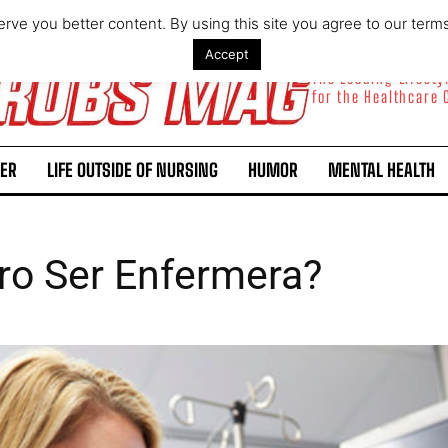
rve you better content. By using this site you agree to our term
Accept
The Leading Lifest
for the Healthcare
ER
LIFE OUTSIDE OF NURSING
HUMOR
MENTAL HEALTH
ro Ser Enfermera?