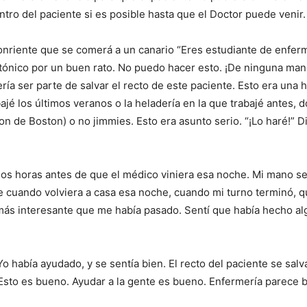
ntro del paciente si es posible hasta que el Doctor puede venir.
onriente que se comerá a un canario “Eres estudiante de enferm
atónico por un buen rato. No puedo hacer esto. ¡De ninguna mane
ría ser parte de salvar el recto de este paciente. Esto era una
ajé los últimos veranos o la heladería en la que trabajé antes
n de Boston) o no jimmies. Esto era asunto serio. “¡Lo haré!” 
 dos horas antes de que el médico viniera esa noche. Mi mano s
cuando volviera a casa esa noche, cuando mi turno terminó, qu
s interesante que me había pasado. Sentí que había hecho algo 
Yo había ayudado, y se sentía bien. El recto del paciente se sal
Esto es bueno. Ayudar a la gente es bueno. Enfermería parece b