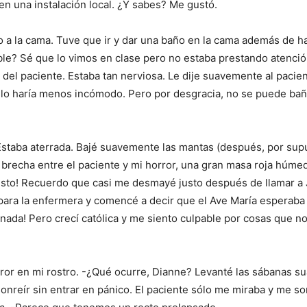
en una instalación local. ¿Y sabes? Me gustó.
 a la cama. Tuve que ir y dar una baño en la cama además de h
ble? Sé que lo vimos en clase pero no estaba prestando atenci
n del paciente. Estaba tan nerviosa. Le dije suavemente al pacie
to lo haría menos incómodo. Pero por desgracia, no se puede baña
. Estaba aterrada. Bajé suavemente las mantas (después, por s
la brecha entre el paciente y mi horror, una gran masa roja húme
ucristo! Recuerdo que casi me desmayé justo después de llamar 
para la enfermera y comencé a decir que el Ave María esperaba 
o nada! Pero crecí católica y me siento culpable por cosas que 
error en mi rostro. -¿Qué ocurre, Dianne? Levanté las sábanas 
onreír sin entrar en pánico. El paciente sólo me miraba y me 