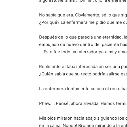
algo estuviera mal. “Oh mi”, dijo la enferm
No sabía qué era. Obviamente, sé lo que sign
¿Por qué? La enfermera me pidió que me qu
Después de lo que parecía una eternidad, la
empujado de nuevo dentro del paciente hasta 
… Esto fue todo tan aterrador para mí y em
Realmente estaba interesada en ser una par
¿Quién sabía que su recto podría salirse e
La enfermera lentamente colocó el recto ha
Phew…. Pensé, ahora aliviada. Hemos termin
Mis ojos miraron hacia abajo siguiendo los
en la cama. Noooo! Bromeé mirando a la enf