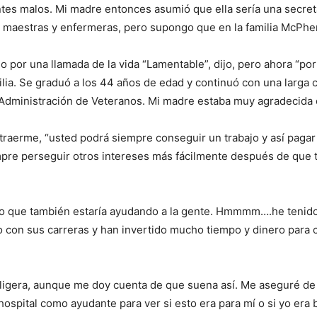
ntes malos. Mi madre entonces asumió que ella sería una secretar
maestras y enfermeras, pero supongo que en la familia McPhers
ólo por una llamada de la vida “Lamentable”, dijo, pero ahora “p
milia. Se graduó a los 44 años de edad y continuó con una larg
a Administración de Veteranos. Mi madre estaba muy agradecida 
raerme, “usted podrá siempre conseguir un trabajo y así pagar
I WANT IN
pre perseguir otros intereses más fácilmente después de que t
I've read and accept the
Privacy Policy
.
ino que también estaría ayudando a la gente. Hmmmm….he tenid
 con sus carreras y han invertido mucho tiempo y dinero para 
 ligera, aunque me doy cuenta de que suena así. Me aseguré de 
 hospital como ayudante para ver si esto era para mí o si yo er