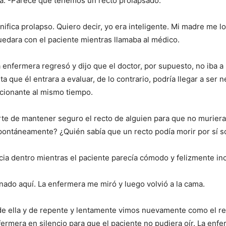
era. -Parece que tenemos un recto prolapsado.
ifica prolapso. Quiero decir, yo era inteligente. Mi madre me l
edara con el paciente mientras llamaba al médico.
 enfermera regresó y dijo que el doctor, por supuesto, no iba a
que él entrara a evaluar, de lo contrario, podría llegar a ser n
ocionante al mismo tiempo.
te de mantener seguro el recto de alguien para que no muriera
spontáneamente? ¿Quién sabía que un recto podía morir por sí s
cia dentro mientras el paciente parecía cómodo y felizmente in
ado aquí. La enfermera me miró y luego volvió a la cama.
 de ella y de repente y lentamente vimos nuevamente como el r
ermera en silencio para que el paciente no pudiera oír. La enf