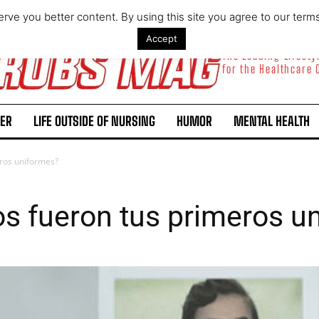
rve you better content. By using this site you agree to our term
Accept
The Leading Lifest
for the Healthcare
ER
LIFE OUTSIDE OF NURSING
HUMOR
MENTAL HEALTH
ros uniformes?
s fueron tus primeros u