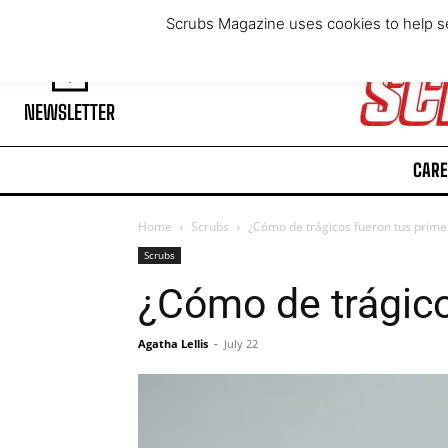
Thursday, August 6, 2026
Scrubs Magazine uses cookies to help se
NEWSLETTER
CARE
Home
Scrubs
¿Cómo de trágicos fueron tus prime
Scrubs
¿Cómo de trágico
Agatha Lellis
-
July 22