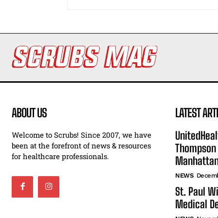
ABOUT US
LATEST ART
UnitedHeal
Welcome to Scrubs! Since 2007, we have
been at the forefront of news & resources
Thompson F
for healthcare professionals.
Manhatta
NEWS
Decemb
St. Paul W
Medical De