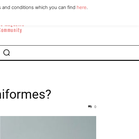
ABOUT
CONTACT
s and conditions which you can find
here
.
yle Magazine
 Community
niformes?
0