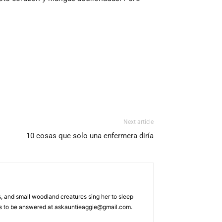
Next article
10 cosas que solo una enfermera diría
s, and small woodland creatures sing her to sleep
ons to be answered at askauntieaggie@gmail.com.