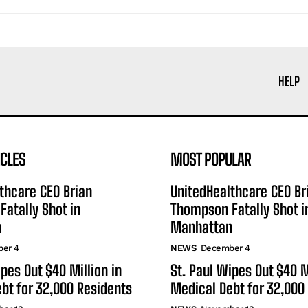
HELP
ICLES
MOST POPULAR
thcare CEO Brian
UnitedHealthcare CEO Br
atally Shot in
Thompson Fatally Shot i
n
Manhattan
er 4
NEWS
December 4
ipes Out $40 Million in
St. Paul Wipes Out $40 M
bt for 32,000 Residents
Medical Debt for 32,000