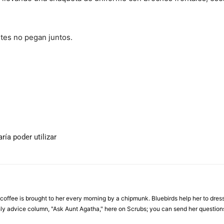
tes no pegan juntos.
ía poder utilizar
 coffee is brought to her every morning by a chipmunk. Bluebirds help her to dres
hly advice column, "Ask Aunt Agatha," here on Scrubs; you can send her questi