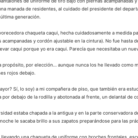
pantalones de uniforme de tiro bajo con piernas acampanadas y c
na manada de residentes, al cuidado del presidente del departa
 última generación.
avorecedora chaqueta caqui, hecha cuidadosamente a medida pa
 acampanadas y cordón ajustable en la cintura). No fue hasta d
levar caqui porque yo era caqui. Parecía que necesitaba un nue
a propósito, por elección… aunque nunca los he llevado como mi
es rojos debajo.
ayor? Sí, lo soy) a mi compañera de piso, que también era estu
por debajo de la rodilla y abotonada al frente, un delantal de co
sidad estaba chapada a la antigua y en la parte conservadora d
 noche le sacaba brillo a sus zapatos preparándose para las prác
 llevando una chaqueta de uniforme con broches frontales, es