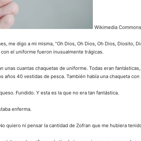
Wikimedia Common
I WANT IN
es, me digo a mi misma, “Oh Dios, Oh Dios, Oh Dios, Diosito, D
I've read and accept the
Privacy Policy
.
con el uniforme fueron inusualmente trágicas.
n unas cuantas chaquetas de uniforme. Todas eran fantásticas
os años 40 vestidas de pesca. También había una chaqueta con 
ueso. Fundido. Y esta es la que no era tan fantástica.
staba enferma.
 No quiero ni pensar la cantidad de Zofran que me hubiera tenid