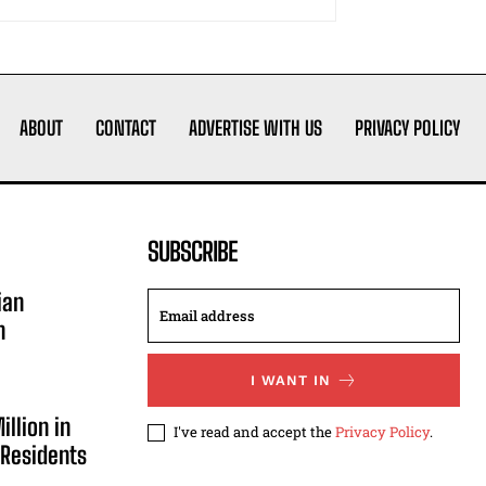
ABOUT
CONTACT
ADVERTISE WITH US
PRIVACY POLICY
SUBSCRIBE
ian
n
I WANT IN
illion in
I've read and accept the
Privacy Policy
.
 Residents