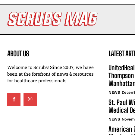
ABOUT US
LATEST ART
UnitedHeal
Welcome to Scrubs! Since 2007, we have
been at the forefront of news & resources
Thompson F
for healthcare professionals.
Manhatta
NEWS
Decemb
St. Paul W
Medical De
NEWS
Novemb
American N