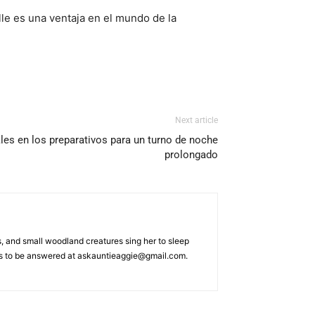
lle es una ventaja en el mundo de la
Next article
les en los preparativos para un turno de noche
prolongado
s, and small woodland creatures sing her to sleep
ons to be answered at askauntieaggie@gmail.com.