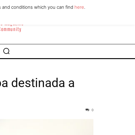
ABOUT
CONTACT
s and conditions which you can find
here
.
yle Magazine
 Community
ba destinada a
0