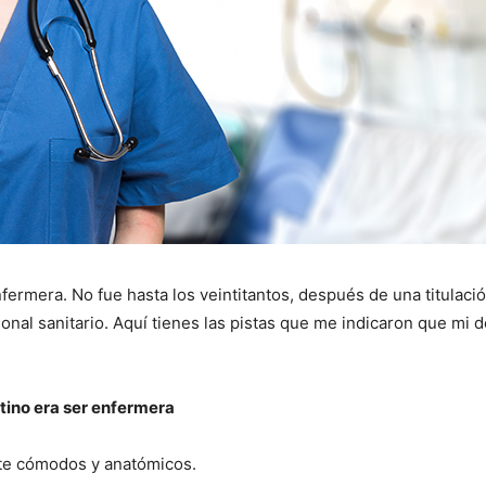
I WANT IN
I've read and accept the
Privacy Policy
.
ermera. No fue hasta los veintitantos, después de una titulaci
nal sanitario. Aquí tienes las pistas que me indicaron que mi 
tino era ser enfermera
te cómodos y anatómicos.