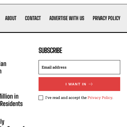
ABOUT
CONTACT
ADVERTISE WITH US
PRIVACY POLICY
SUBSCRIBE
ian
n
I WANT IN
illion in
I've read and accept the
Privacy Policy
.
 Residents
ly