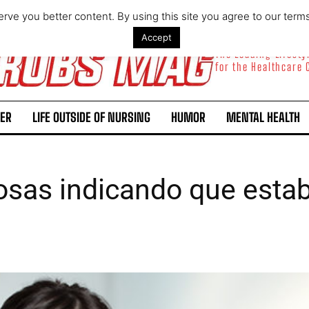
rve you better content. By using this site you agree to our term
Accept
The Leading Lifest
for the Healthcare
ER
LIFE OUTSIDE OF NURSING
HUMOR
MENTAL HEALTH
osas indicando que esta