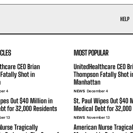
HELP
ICLES
MOST POPULAR
thcare CEO Brian
UnitedHealthcare CEO Br
atally Shot in
Thompson Fatally Shot i
n
Manhattan
er 4
NEWS
December 4
ipes Out $40 Million in
St. Paul Wipes Out $40 M
bt for 32,000 Residents
Medical Debt for 32,000
er 13
NEWS
November 13
urse Tragically
American Nurse Tragical