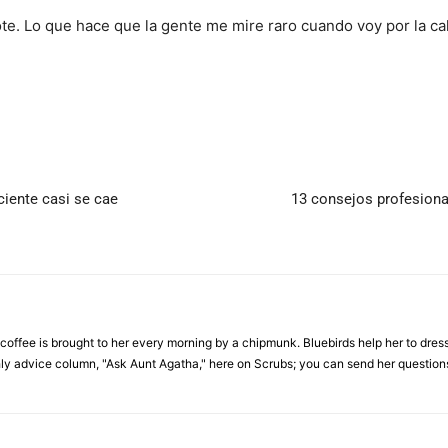
te. Lo que hace que la gente me mire raro cuando voy por la ca
iente casi se cae
13 consejos profesiona
 coffee is brought to her every morning by a chipmunk. Bluebirds help her to dres
hly advice column, "Ask Aunt Agatha," here on Scrubs; you can send her questi