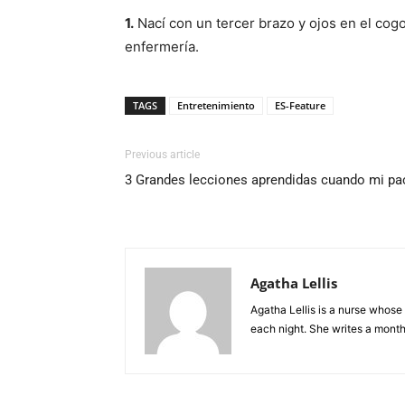
1.
Nací con un tercer brazo y ojos en el cogo
enfermería.
TAGS
Entretenimiento
ES-Feature
Previous article
3 Grandes lecciones aprendidas cuando mi pac
Agatha Lellis
Agatha Lellis is a nurse whose
each night. She writes a mont