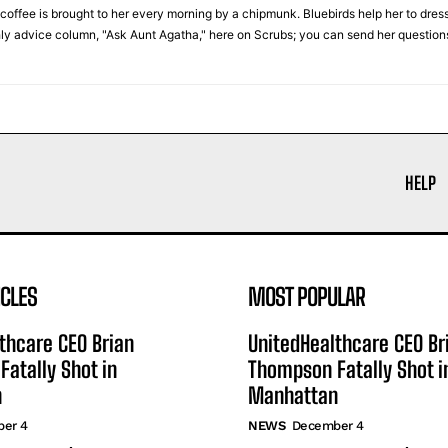
 coffee is brought to her every morning by a chipmunk. Bluebirds help her to dres
hly advice column, "Ask Aunt Agatha," here on Scrubs; you can send her questi
HELP
ICLES
MOST POPULAR
thcare CEO Brian
UnitedHealthcare CEO Br
atally Shot in
Thompson Fatally Shot i
n
Manhattan
er 4
NEWS
December 4