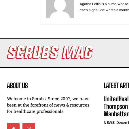
Agatha Lellis is a nurse whose
each night. She writes a mont
ABOUT US
LATEST ART
UnitedHeal
Welcome to Scrubs! Since 2007, we have
been at the forefront of news & resources
Thompson F
for healthcare professionals.
Manhatta
NEWS
Decemb