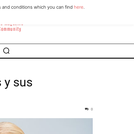
ABOUT
CONTACT
s and conditions which you can find
here
.
yle Magazine
 Community
 y sus
0