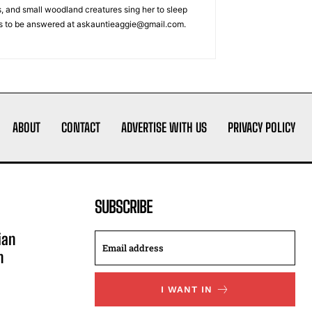
s, and small woodland creatures sing her to sleep
ons to be answered at askauntieaggie@gmail.com.
ABOUT
CONTACT
ADVERTISE WITH US
PRIVACY POLICY
SUBSCRIBE
ian
n
I WANT IN