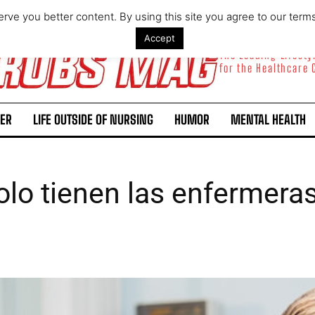
rve you better content. By using this site you agree to our term
Accept
The Leading Lifest
for the Healthcare
ER
LIFE OUTSIDE OF NURSING
HUMOR
MENTAL HEALTH
olo tienen las enfermeras
s