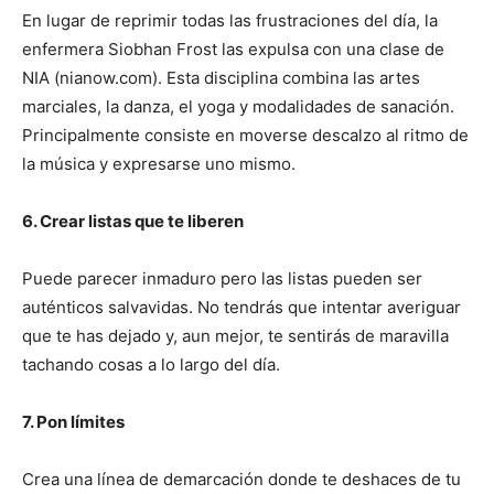
En lugar de reprimir todas las frustraciones del día, la
enfermera Siobhan Frost las expulsa con una clase de
I WANT IN
NIA (nianow.com). Esta disciplina combina las artes
marciales, la danza, el yoga y modalidades de sanación.
I've read and accept the
Privacy Policy
.
Principalmente consiste en moverse descalzo al ritmo de
la música y expresarse uno mismo.
6. Crear listas que te liberen
Puede parecer inmaduro pero las listas pueden ser
auténticos salvavidas. No tendrás que intentar averiguar
que te has dejado y, aun mejor, te sentirás de maravilla
tachando cosas a lo largo del día.
7. Pon límites
Crea una línea de demarcación donde te deshaces de tu