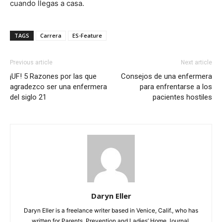
cuando llegas a casa.
TAGS
Carrera
ES-Feature
Previous article
Next article
¡UF! 5 Razones por las que
Consejos de una enfermera
agradezco ser una enfermera
para enfrentarse a los
del siglo 21
pacientes hostiles
Daryn Eller
Daryn Eller is a freelance writer based in Venice, Calif., who has
written for Parents, Prevention and Ladies’ Home Journal.