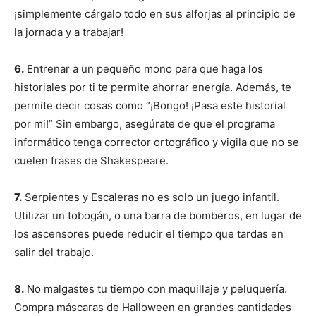
¡simplemente cárgalo todo en sus alforjas al principio de
la jornada y a trabajar!
6.
Entrenar a un pequeño mono para que haga los
historiales por ti te permite ahorrar energía. Además, te
permite decir cosas como “¡Bongo! ¡Pasa este historial
I WANT IN
por mi!” Sin embargo, asegúrate de que el programa
informático tenga corrector ortográfico y vigila que no se
I've read and accept the
Privacy Policy
.
cuelen frases de Shakespeare.
7.
Serpientes y Escaleras no es solo un juego infantil.
Utilizar un tobogán, o una barra de bomberos, en lugar de
los ascensores puede reducir el tiempo que tardas en
salir del trabajo.
8.
No malgastes tu tiempo con maquillaje y peluquería.
Compra máscaras de Halloween en grandes cantidades