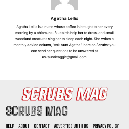
Agatha Lellis
Agatha Lellis is a nurse whose coffee is brought to her every
morning by a chipmunk. Bluebirds help her to dress, and small
woodland creatures sing her to sleep each night. She writes a
monthly advice column, "Ask Aunt Agatha," here on Scrubs; you
can send her questions to be answered at
askauntieaggie@gmail.com.
SCRUBS MAG
HELP
ABOUT
CONTACT
ADVERTISE WITH US
PRIVACY POLICY