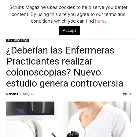
Scrubs Magazine uses cookies to help serve you better
content. By using this site you agree to our terms and
conditions which you can find
here
.
Home
Nursing Blogs
¿Deberían las Enfermeras Practicantes
Accept
realizar colonoscopias? Nuevo estudio genera controversia
Nursing Blogs
¿Deberían las Enfermeras
Practicantes realizar
colonoscopias? Nuevo
estudio genera controversia
Scrubs
-
May 14
0