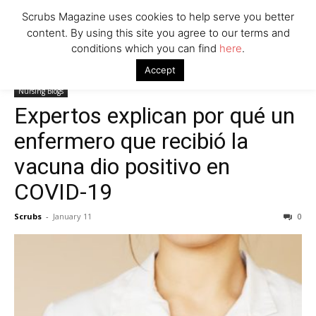
Scrubs Magazine uses cookies to help serve you better
content. By using this site you agree to our terms and
conditions which you can find
here
.
Home
Nursing Blogs
Expertos explican por qué un enfermero que
Accept
recibió la vacuna dio positivo en COVID-19
Nursing Blogs
Expertos explican por qué un
enfermero que recibió la
vacuna dio positivo en
COVID-19
Scrubs
-
January 11
0