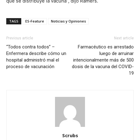
que se distribuye la vacuna”, dijo Ramers.
TAGS
ES-Feature
Noticias y Opiniones
Previous article
Next article
“Todos contra todos” –
Farmacéutico es arrestado
Enfermera describe cómo un
luego de arruinar
hospital administró mal el
intencionalmente más de 500
proceso de vacunación
dosis de la vacuna del COVID-
19
Scrubs