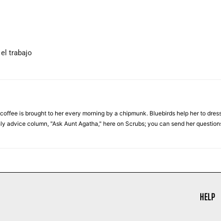
el trabajo
 coffee is brought to her every morning by a chipmunk. Bluebirds help her to dres
hly advice column, "Ask Aunt Agatha," here on Scrubs; you can send her questi
HELP