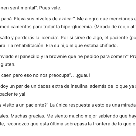
nen sentimental”. Pues vale.
papá. Eleva sus niveles de azúcar”. Me alegro que menciones es
 medicamentos para tratar la hiperglucemia. (Mirada de reojo al f
alto y perderás la licencia”. Por si sirve de algo, el paciente (
 ir a rehabilitación. Era su hijo el que estaba chiflado.
enviado el panecillo y la brownie que he pedido para comer?” P
 gluten.
e caen pero eso no nos preocupa”. …¡guau!
le doy un par de unidades extra de insulina, además de lo que 
 paciente ya!
s visito a un paciente?” La única respuesta a esto es una mirada
nales. Muchas gracias. Me siento mucho mejor sabiendo que hay
le, reconozco que esta última sobrepasa la frontera de lo que es