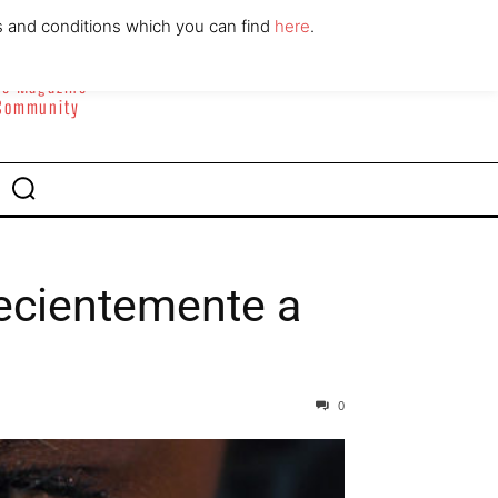
ABOUT
CONTACT
s and conditions which you can find
here
.
yle Magazine
 Community
ecientemente a
0