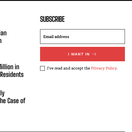
SUBSCRIBE
ian
n
I WANT IN
illion in
I've read and accept the
Privacy Policy
.
 Residents
ly
he Case of