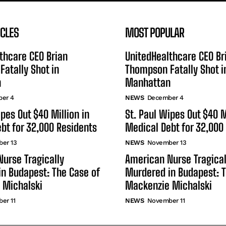
ICLES
MOST POPULAR
thcare CEO Brian
UnitedHealthcare CEO Br
atally Shot in
Thompson Fatally Shot i
n
Manhattan
er 4
NEWS
December 4
ipes Out $40 Million in
St. Paul Wipes Out $40 M
bt for 32,000 Residents
Medical Debt for 32,000
er 13
NEWS
November 13
urse Tragically
American Nurse Tragical
n Budapest: The Case of
Murdered in Budapest: T
 Michalski
Mackenzie Michalski
er 11
NEWS
November 11