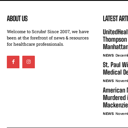
ABOUT US
LATEST ART
UnitedHeal
Welcome to Scrubs! Since 2007, we have
been at the forefront of news & resources
Thompson F
for healthcare professionals.
Manhatta
NEWS
Decemb
St. Paul W
Medical De
NEWS
Novemb
American N
Murdered i
Mackenzie
NEWS
Novemb