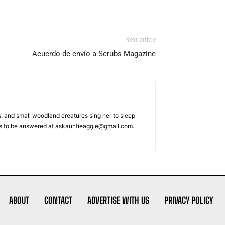
Next article
Acuerdo de envío a Scrubs Magazine
s, and small woodland creatures sing her to sleep
ons to be answered at askauntieaggie@gmail.com.
ABOUT
CONTACT
ADVERTISE WITH US
PRIVACY POLICY