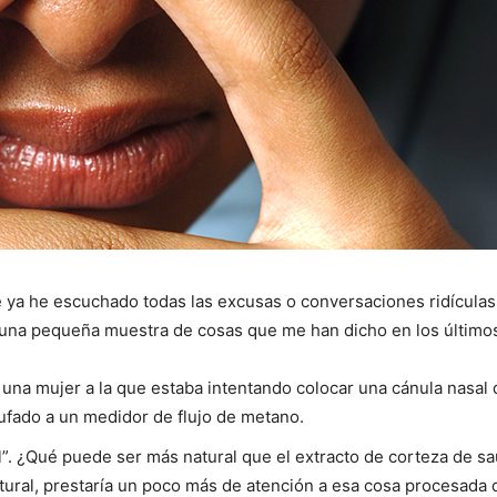
I WANT IN
I've read and accept the
Privacy Policy
.
 ya he escuchado todas las excusas o conversaciones ridícula
y una pequeña muestra de cosas que me han dicho en los últim
jo una mujer a la que estaba intentando colocar una cánula nasa
ufado a un medidor de flujo de metano.
l”. ¿Qué puede ser más natural que el extracto de corteza de s
natural, prestaría un poco más de atención a esa cosa procesada