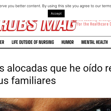
rve you better content. By using this site you agree to our term
Accept
The Leading Lifest
for the Healthcare
ER
LIFE OUTSIDE OF NURSING
HUMOR
MENTAL HEALTH
s alocadas que he oído r
us familiares