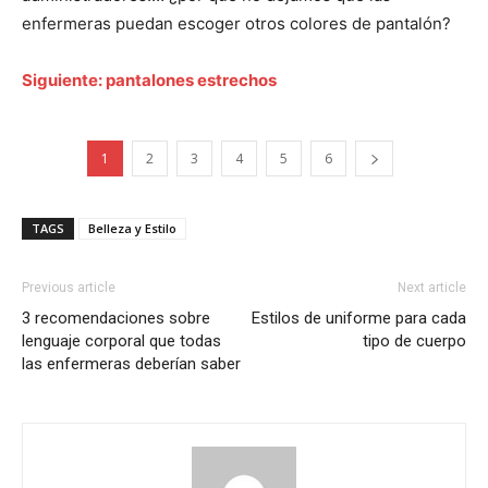
enfermeras puedan escoger otros colores de pantalón?
Siguiente: pantalones estrechos
I WANT IN
1
2
3
4
5
6
I've read and accept the
Privacy Policy
.
TAGS
Belleza y Estilo
Previous article
Next article
3 recomendaciones sobre
Estilos de uniforme para cada
lenguaje corporal que todas
tipo de cuerpo
las enfermeras deberían saber