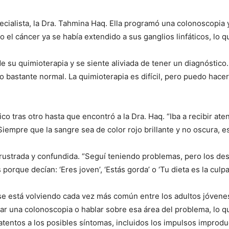
ecialista, la Dra. Tahmina Haq. Ella programó una colonoscopia
o el cáncer ya se había extendido a sus ganglios linfáticos, lo q
e su quimioterapia y se siente aliviada de tener un diagnóstico
 bastante normal. La quimioterapia es difícil, pero puedo hace
o tras otro hasta que encontró a la Dra. Haq. “Iba a recibir at
Siempre que la sangre sea de color rojo brillante y no oscura, es
 frustrada y confundida. “Seguí teniendo problemas, pero los d
orque decían: ‘Eres joven’, ‘Estás gorda’ o ‘Tu dieta es la culpa
se está volviendo cada vez más común entre los adultos jóvene
ar una colonoscopia o hablar sobre esa área del problema, lo qu
tentos a los posibles síntomas, incluidos los impulsos improduct