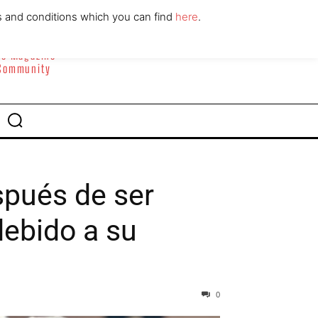
ABOUT
CONTACT
s and conditions which you can find
here
.
yle Magazine
 Community
spués de ser
ebido a su
0