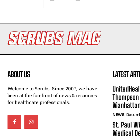
ABOUT US
LATEST ART
UnitedHeal
Welcome to Scrubs! Since 2007, we have
been at the forefront of news & resources
Thompson F
for healthcare professionals.
Manhatta
NEWS
Decemb
St. Paul W
Medical De