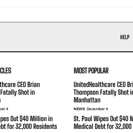
HELP
ICLES
MOST POPULAR
thcare CEO Brian
UnitedHealthcare CEO Br
atally Shot in
Thompson Fatally Shot i
n
Manhattan
er 4
NEWS
December 4
ipes Out $40 Million in
St. Paul Wipes Out $40 M
bt for 32,000 Residents
Medical Debt for 32,000