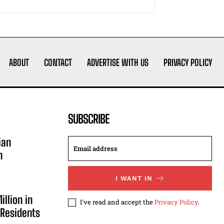
ABOUT
CONTACT
ADVERTISE WITH US
PRIVACY POLICY
SUBSCRIBE
ian
n
I WANT IN
illion in
I've read and accept the
Privacy Policy
.
 Residents