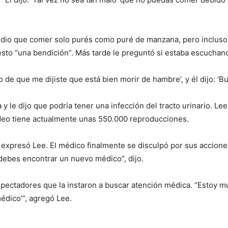
edio que comer solo purés como puré de manzana, pero incluso 
esto “una bendición”. Más tarde le preguntó si estaba escuchan
ho de que me dijiste que está bien morir de hambre’, y él dijo: ‘
 y le dijo que podría tener una infección del tracto urinario. Le
video tiene actualmente unas 550.000 reproducciones.
”, expresó Lee. El médico finalmente se disculpó por sus accion
debes encontrar un nuevo médico”, dijo.
I WANT IN
spectadores que la instaron a buscar atención médica. “Estoy m
I've read and accept the
Privacy Policy
.
médico’”, agregó Lee.