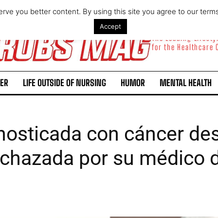
rve you better content. By using this site you agree to our term
Accept
The Leading Lifest
for the Healthcare
ER
LIFE OUTSIDE OF NURSING
HUMOR
MENTAL HEALTH
nosticada con cáncer de
echazada por su médico d