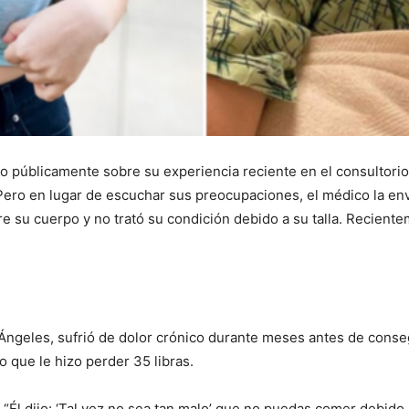
 públicamente sobre su experiencia reciente en el consultorio
Pero en lugar de escuchar sus preocupaciones, el médico la env
e su cuerpo y no trató su condición debido a su talla. Recient
s Ángeles, sufrió de dolor crónico durante meses antes de conseg
o que le hizo perder 35 libras.
 “Él dijo: ‘Tal vez no sea tan malo’ que no puedas comer debido 