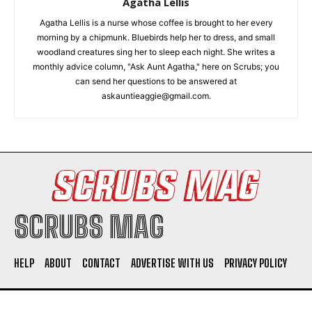
Agatha Lellis
Agatha Lellis is a nurse whose coffee is brought to her every
morning by a chipmunk. Bluebirds help her to dress, and small
woodland creatures sing her to sleep each night. She writes a
monthly advice column, "Ask Aunt Agatha," here on Scrubs; you
can send her questions to be answered at
askauntieaggie@gmail.com.
SCRUBS MAG
HELP
ABOUT
CONTACT
ADVERTISE WITH US
PRIVACY POLICY