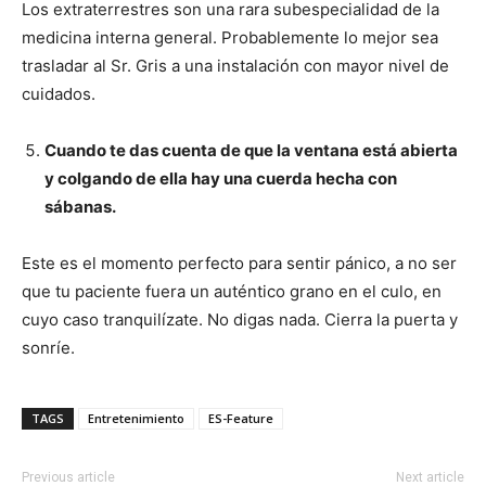
Los extraterrestres son una rara subespecialidad de la
medicina interna general. Probablemente lo mejor sea
I WANT IN
trasladar al Sr. Gris a una instalación con mayor nivel de
I've read and accept the
Privacy Policy
.
cuidados.
Cuando te das cuenta de que la ventana está abierta
y colgando de ella hay una cuerda hecha con
sábanas.
Este es el momento perfecto para sentir pánico, a no ser
que tu paciente fuera un auténtico grano en el culo, en
cuyo caso tranquilízate. No digas nada. Cierra la puerta y
sonríe.
TAGS
Entretenimiento
ES-Feature
Previous article
Next article