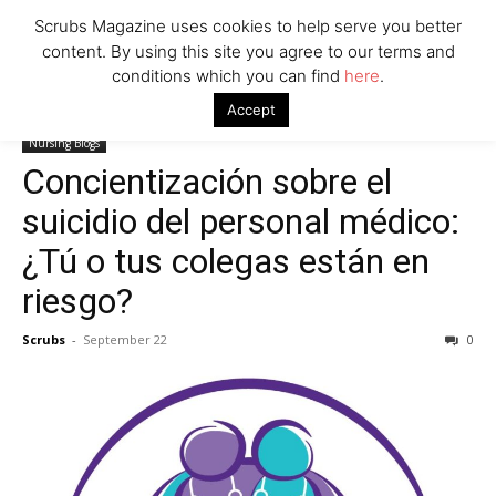
Scrubs Magazine uses cookies to help serve you better
content. By using this site you agree to our terms and
conditions which you can find
here
.
Home
Nursing Blogs
Concientización sobre el suicidio del
Accept
personal médico: ¿Tú o tus colegas están en riesgo?
Nursing Blogs
Concientización sobre el
suicidio del personal médico:
¿Tú o tus colegas están en
riesgo?
Scrubs
-
September 22
0