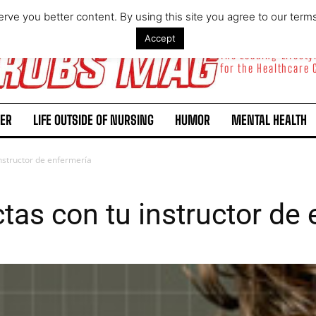
rve you better content. By using this site you agree to our term
Accept
The Leading Lifest
for the Healthcare
ER
LIFE OUTSIDE OF NURSING
HUMOR
MENTAL HEALTH
nstructor de enfermería
as con tu instructor de 