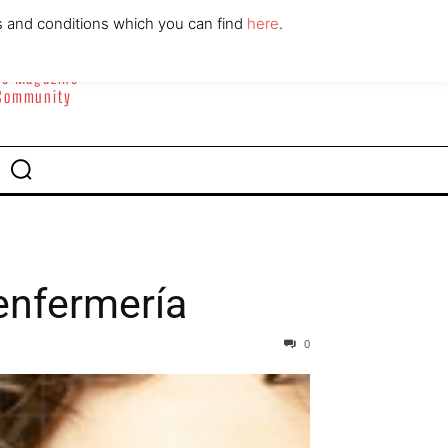
ABOUT
CONTACT
s and conditions which you can find
here
.
yle Magazine
 Community
enfermería
0