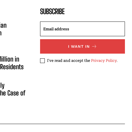
SUBSCRIBE
ian
n
I WANT IN
illion in
I've read and accept the
Privacy Policy
.
 Residents
ly
he Case of