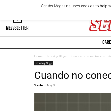
Friday, August 7, 2026
Scrubs Magazine uses cookies to help se
NEWSLETTER
CARE
Home
Nursing Blogs
Cuando no conectas con tu i
Nursing Blogs
Cuando no conect
Scrubs
-
May 9