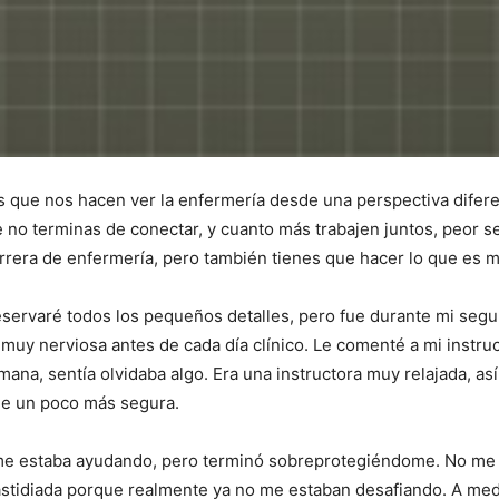
ue nos hacen ver la enfermería desde una perspectiva diferen
o terminas de conectar, y cuanto más trabajen juntos, peor s
I WANT IN
arrera de enfermería, pero también tienes que hacer lo que es 
I've read and accept the
Privacy Policy
.
reservaré todos los pequeños detalles, pero fue durante mi segu
 muy nerviosa antes de cada día clínico. Le comenté a mi instr
na, sentía olvidaba algo. Era una instructora muy relajada, así
me un poco más segura.
me estaba ayudando, pero terminó sobreprotegiéndome. No me p
astidiada porque realmente ya no me estaban desafiando. A medi