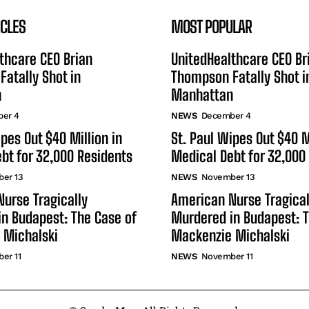
ICLES
MOST POPULAR
thcare CEO Brian
UnitedHealthcare CEO Br
atally Shot in
Thompson Fatally Shot i
n
Manhattan
er 4
NEWS
December 4
ipes Out $40 Million in
St. Paul Wipes Out $40 M
bt for 32,000 Residents
Medical Debt for 32,000
er 13
NEWS
November 13
urse Tragically
American Nurse Tragical
n Budapest: The Case of
Murdered in Budapest: T
 Michalski
Mackenzie Michalski
er 11
NEWS
November 11