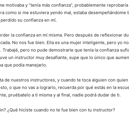
 me motivaba y “tenía más confianza”, probablemente reprobaría
o era como si me estuviera yendo mal, estaba desempeñándome b
 perdido su confianza en mí.
erder la confianza en mí misma. Pero después de reflexionar d
ada. No nos fue bien. Ella es una mujer inteligente, pero yo no
. Trabajé, pero no pude demostrarle que tenía la confianza sufic
 tuve un instructor muy desafiante, supe que lo único que aume
ma que podía manejarlo.
 de nuestros instructores, y cuando te toca alguien con quien
esto, o que no vas a lograrlo, recuerda por qué estás en la escu
e, pruébatelo a ti misma y al final, nadie podrá dudar de ti.
ón? ¿Qué hiciste cuando no te fue bien con tu instructor?