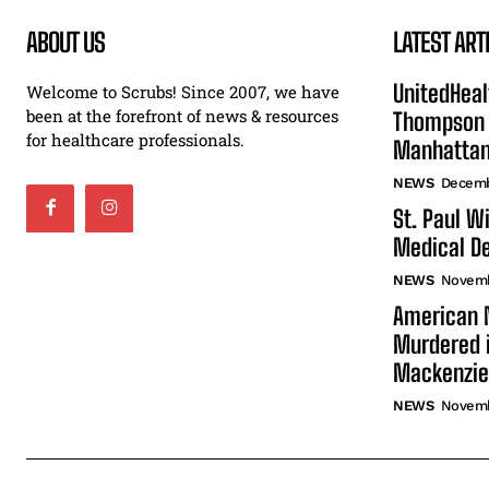
ABOUT US
LATEST ART
UnitedHeal
Welcome to Scrubs! Since 2007, we have
been at the forefront of news & resources
Thompson F
for healthcare professionals.
Manhatta
NEWS
Decemb
St. Paul W
Medical De
NEWS
Novemb
American N
Murdered i
Mackenzie
NEWS
Novemb