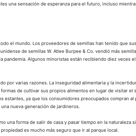
entes una sensación de esperanza para el futuro, incluso mient
todo el mundo. Los proveedores de semillas han tenido que sus
nidense de semillas W. Atlee Burpee & Co. vendió más semilla
e la pandemia. Algunos minoristas están recibiendo diez veces
ndo por varias razones. La inseguridad alimentaria y la incer
ormas de cultivar sus propios alimentos en lugar de visitar el
 los estantes, ya que los consumidores preocupados compran al
a una nueva generación de jardineros.
I WANT IN
mo una forma de salir de casa y pasar tiempo en la naturaleza s
u propiedad es mucho más seguro que ir al parque local.
I've read and accept the
Privacy Policy
.