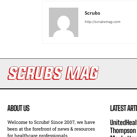
Scrubs
http://scrubsmag.com
ABOUT US
LATEST ART
UnitedHeal
Welcome to Scrubs! Since 2007, we have
been at the forefront of news & resources
Thompson F
for healthcare professionals.