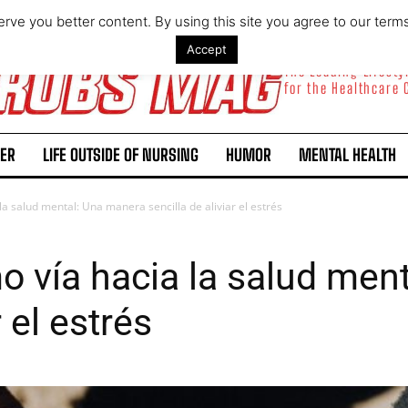
rve you better content. By using this site you agree to our term
Accept
The Leading Lifest
for the Healthcare
ER
LIFE OUTSIDE OF NURSING
HUMOR
MENTAL HEALTH
la salud mental: Una manera sencilla de aliviar el estrés
mo vía hacia la salud men
r el estrés