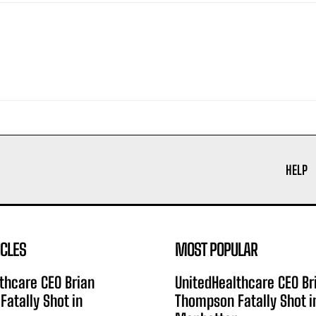
HELP
ICLES
MOST POPULAR
thcare CEO Brian
UnitedHealthcare CEO Br
atally Shot in
Thompson Fatally Shot i