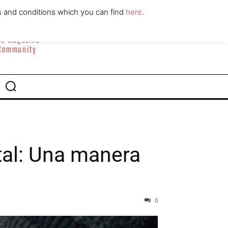
ABOUT
CONTACT
s and conditions which you can find
here
.
yle Magazine
 Community
tal: Una manera
0