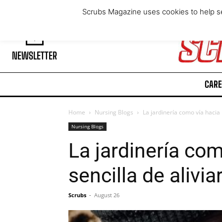
Saturday, August 8, 2026
Scrubs Magazine uses cookies to help se
NEWSLETTER
CARE
Home
Nursing Blogs
La jardinería como vía hacia 
Nursing Blogs
La jardinería co
sencilla de alivia
Scrubs
-
August 26