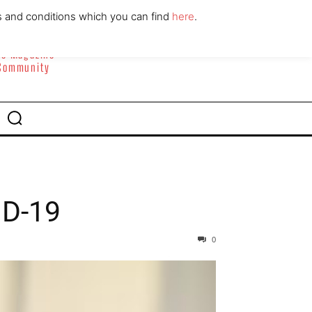
ABOUT
CONTACT
s and conditions which you can find
here
.
yle Magazine
 Community
ID-19
0