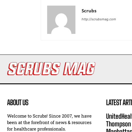
Scrubs
http://scrubsmag.com
ABOUT US
LATEST ART
UnitedHeal
Welcome to Scrubs! Since 2007, we have
been at the forefront of news & resources
Thompson F
for healthcare professionals.
Manhatta