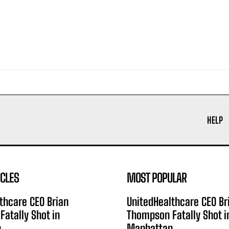
HELP
ICLES
MOST POPULAR
thcare CEO Brian
UnitedHealthcare CEO Br
atally Shot in
Thompson Fatally Shot i
n
Manhattan