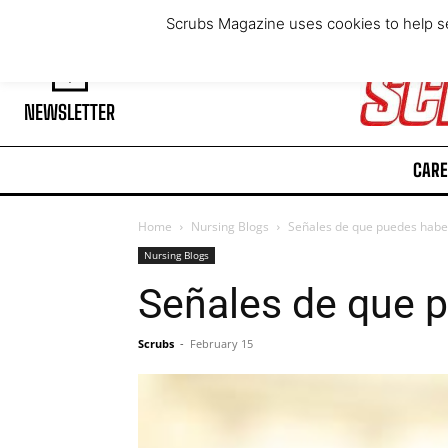
Thursday, August 6, 2026
Scrubs Magazine uses cookies to help se
NEWSLETTER
CARE
Home
Nursing Blogs
Señales de que puedes habe
Nursing Blogs
Señales de que 
Scrubs
-
February 15