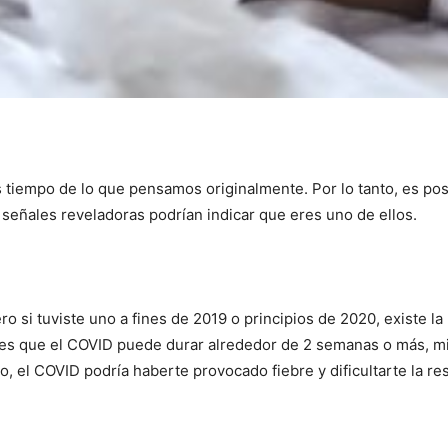
 tiempo de lo que pensamos originalmente. Por lo tanto, es posi
señales reveladoras podrían indicar que eres uno de ellos.
ro si tuviste uno a fines de 2019 o principios de 2020, existe la
a es que el COVID puede durar alrededor de 2 semanas o más, m
do, el COVID podría haberte provocado fiebre y dificultarte la re
I WANT IN
I've read and accept the
Privacy Policy
.