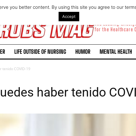
rve you better content. By using this site you agree to our term
Accept
The Leading Lifest
for the Healthcare
ER
LIFE OUTSIDE OF NURSING
HUMOR
MENTAL HEALTH
r tenido COVID-19
puedes haber tenido COV