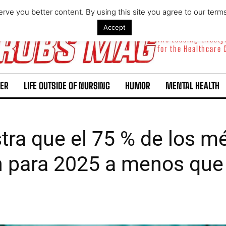
rve you better content. By using this site you agree to our term
Accept
The Leading Lifest
for the Healthcare
ER
LIFE OUTSIDE OF NURSING
HUMOR
MENTAL HEALTH
ra que el 75 % de los m
ón para 2025 a menos que 