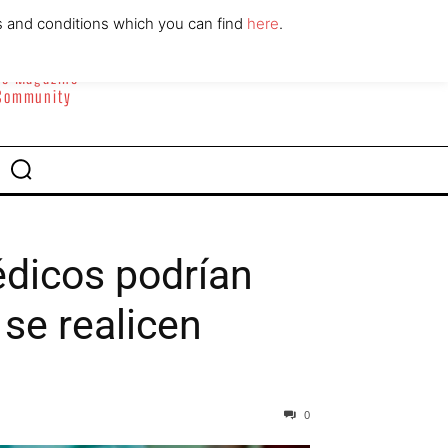
ABOUT
CONTACT
s and conditions which you can find
here
.
yle Magazine
 Community
édicos podrían
se realicen
0