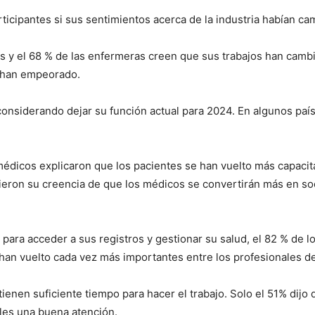
icipantes si sus sentimientos acerca de la industria habían ca
os y el 68 % de las enfermeras creen que sus trabajos han camb
 han empeorado.
onsiderando dejar su función actual para 2024. En algunos país
I WANT IN
s médicos explicaron que los pacientes se han vuelto más capaci
I've read and accept the
Privacy Policy
.
eron su creencia de que los médicos se convertirán más en so
 para acceder a sus registros y gestionar su salud, el 82 % de l
an vuelto cada vez más importantes entre los profesionales de 
enen suficiente tiempo para hacer el trabajo. Solo el 51% dijo
rles una buena atención.