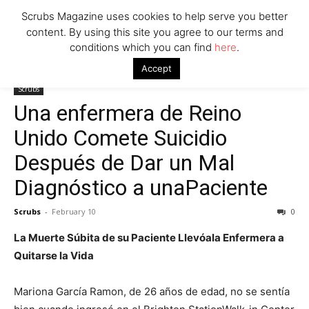
Scrubs Magazine uses cookies to help serve you better
content. By using this site you agree to our terms and
conditions which you can find
here
.
Home
Scrubs
Una enfermera de Reino Unido Comete Suicidio
Accept
Después de Dar un Mal Diagnóstico a unaPaciente
Scrubs
Una enfermera de Reino
Unido Comete Suicidio
Después de Dar un Mal
Diagnóstico a unaPaciente
Scrubs
-
February 10
0
La Muerte Súbita de su Paciente Llevóala Enfermera a
Quitarse la Vida
Mariona García Ramon, de 26 años de edad, no se sentía