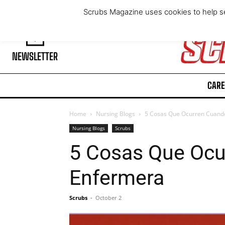
Saturday, August 8, 2026
Scrubs Magazine uses cookies to help se
NEWSLETTER
CARE
Home
Nursing Blogs
5 Cosas Que Ocurren Cuand
Nursing Blogs
Scrubs
5 Cosas Que Ocu
Enfermera
Scrubs
-
October 2