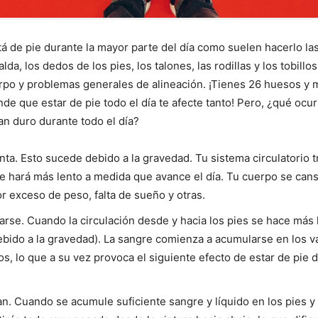
á de pie durante la mayor parte del día como suelen hacerlo la
lda, los dedos de los pies, los talones, las rodillas y los tobil
rpo y problemas generales de alineación. ¡Tienes 26 huesos y 
nde que estar de pie todo el día te afecte tanto! Pero, ¿qué o
an duro durante todo el día?
enta. Esto sucede debido a la gravedad. Tu sistema circulatori
se hará más lento a medida que avance el día. Tu cuerpo se can
or exceso de peso, falta de sueño y otras.
se. Cuando la circulación desde y hacia los pies se hace más l
bido a la gravedad). La sangre comienza a acumularse en los va
los, lo que a su vez provoca el siguiente efecto de estar de pie 
man. Cuando se acumule suficiente sangre y líquido en los pies y l