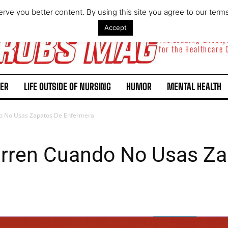
rve you better content. By using this site you agree to our term
Accept
The Leading Lifest
for the Healthcare
ER
LIFE OUTSIDE OF NURSING
HUMOR
MENTAL HEALTH
o No Usas Zapatos De Enfermera
rren Cuando No Usas Za