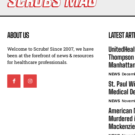
ABOUT US
LATEST ART
UnitedHeal
Welcome to Scrubs! Since 2007, we have
been at the forefront of news & resources
Thompson F
for healthcare professionals.
Manhatta
NEWS
Decemb
St. Paul W
Medical De
NEWS
Novemb
American N
Murdered i
Mackenzie