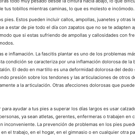
rás todo muy pesado desde la cintura hacia abajo, lo que dificul
e tus tobillos mientras caminas, lo que es molesto e incómodo.
s pies. Estos pueden incluir callos, ampollas, juanetes y otra
e a estar de pie todo el día con zapatos que no se te adapten a
 modo que si estas sufriendo de ampollas y callosidades con 
ómodos.
 e inflamación. La fascitis plantar es uno de los problemas m
sta condición se caracteriza por una inflamación dolorosa de la 
el talón. El dedo en martillo es una deformidad dolorosa del de
iendo presión sobre los tendones y las articulaciones de otros
samente a la articulación. Otras afecciones dolorosas que pued
para ayudar a tus pies a superar los días largos es usar calza
rsonas, ya sean atletas, gerentes, enfermeras o trabajen en c
un inconveniente. La prevención de problemas en los pies pue
n el trabajo, en el hogar, en el gimnasio o en cualquier otra pa