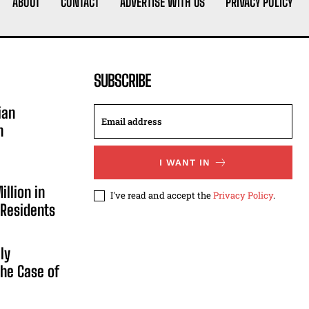
ABOUT
CONTACT
ADVERTISE WITH US
PRIVACY POLICY
SUBSCRIBE
ian
n
I WANT IN
illion in
I've read and accept the
Privacy Policy
.
 Residents
ly
he Case of