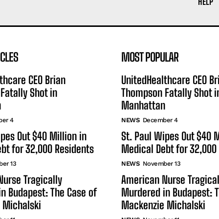
HELP
ICLES
MOST POPULAR
thcare CEO Brian
UnitedHealthcare CEO Br
atally Shot in
Thompson Fatally Shot i
n
Manhattan
er 4
NEWS
December 4
ipes Out $40 Million in
St. Paul Wipes Out $40 M
bt for 32,000 Residents
Medical Debt for 32,000
er 13
NEWS
November 13
urse Tragically
American Nurse Tragical
n Budapest: The Case of
Murdered in Budapest: T
 Michalski
Mackenzie Michalski