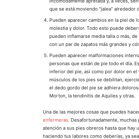
incómodamente apretada y, a veces, senti
que se está moviendo “jalea” alrededor d
Pueden aparecer cambios en la piel de lo
molestia y dolor. Todo esto puede debers
pueden inflamarse media talla o más, de
con un par de zapatos más grandes y c
Pueden aparecer malformaciones internas
personas que están de pie todo el día. E
inferior del pie, así como por dolor en 
músculos de los pies se debilitan, ejerc
el dedo gordo del pie se adhiera doloro
Morton, la tendinitis de Aquiles y otras.
Una de las mejores cosas que puedes hacer 
enfermeras
. Desafortunadamente, muchas pe
atención a sus pies obreros hasta que hay 
haciendo tus labores como deberías, ya sea e