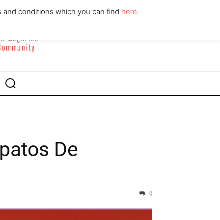
ABOUT
CONTACT
s and conditions which you can find
here
.
yle Magazine
 Community
patos De
0