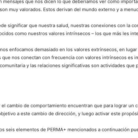
 mensajes que nos dicen lo que deberíamos ver como important
to son muy valorados. Estos derivan del mundo externo y a menu
de significar que nuestra salud, nuestras conexiones con la co
nocidos como nuestros valores intrínsecos – los que más les in
nos enfocamos demasiado en los valores extrínsecos, en lugar d
os que nos conectan con frecuencia con valores intrínsecos es im
n comunitaria y las relaciones significativas son actividades q
 y el cambio de comportamiento encuentran que para lograr un 
jetivo a este cambio de dirección, y luego activar este propós
los seis elementos de PERMA+ mencionados a continuación pued