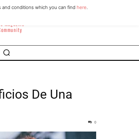
ABOUT
CONTACT
s and conditions which you can find
here
.
yle Magazine
 Community
icios De Una
0