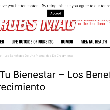
rve you better content. By using this site you agree to our term
Accept
The Leading Lifest
for the Healthcare
ER
LIFE OUTSIDE OF NURSING
HUMOR
MENTAL HEALTH
 – Los Beneficios De Una Mentalidad De Crecimiento
u Bienestar – Los Benef
recimiento