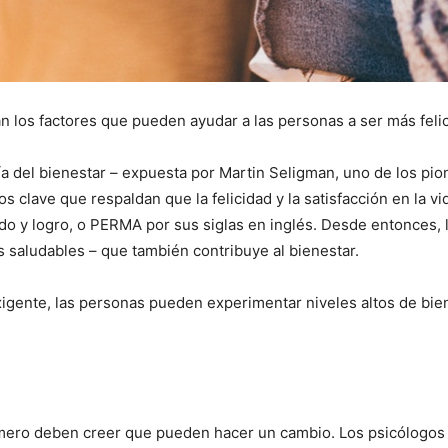
an los factores que pueden ayudar a las personas a ser más feli
a del bienestar – expuesta por Martin Seligman, uno de los pione
os clave que respaldan que la felicidad y la satisfacción en la 
I WANT IN
ado y logro, o PERMA por sus siglas en inglés. Desde entonces,
saludables – que también contribuye al bienestar.
I've read and accept the
Privacy Policy
.
ente, las personas pueden experimentar niveles altos de bien
rimero deben creer que pueden hacer un cambio. Los psicólogos