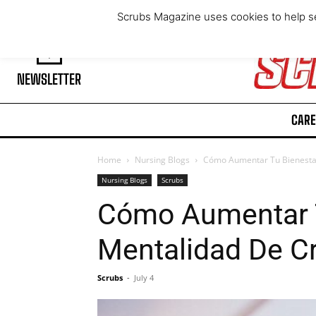
Saturday, August 8, 2026
Scrubs Magazine uses cookies to help se
NEWSLETTER
CARE
Home
Nursing Blogs
Cómo Aumentar Tu Bienestar
Nursing Blogs
Scrubs
Cómo Aumentar T
Mentalidad De C
Scrubs
-
July 4