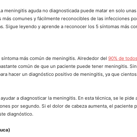
La meningitis aguda no diagnosticada puede matar en solo unas 
 más comunes y fácilmente reconocibles de las infecciones por
s. Sigue leyendo y aprende a reconocer los 5 síntomas más co
I WANT IN
el síntoma más común de meningitis. Alrededor del
90% de todos
I've read and accept the
Privacy Policy
.
 bastante común de que un paciente puede tener meningitis. Sin
para hacer un diagnóstico positivo de meningitis, ya que cien
yudar a diagnosticar la meningitis. En esta técnica, se le pide 
iones por segundo. Si el dolor de cabeza aumenta, el paciente 
ste diagnóstico.
Nuca)