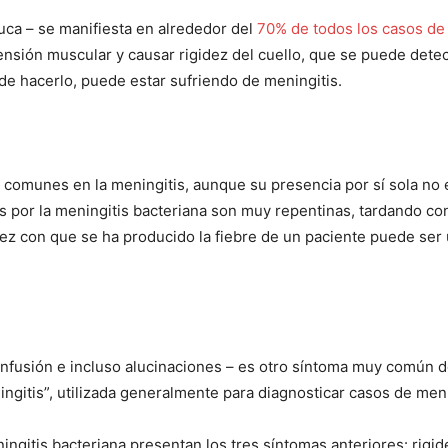
nuca – se manifiesta en alrededor del
70% de todos los casos de 
sión muscular y causar rigidez del cuello, que se puede detec
ede hacerlo, puede estar sufriendo de meningitis.
 comunes en la meningitis, aunque su presencia por sí sola no 
as por la meningitis bacteriana son muy repentinas, tardando co
ez con que se ha producido la fiebre de un paciente puede ser 
onfusión e incluso alucinaciones – es otro síntoma muy común d
ningitis”, utilizada generalmente para diagnosticar casos de meni
gitis bacteriana presentan los tres síntomas anteriores: rigidez