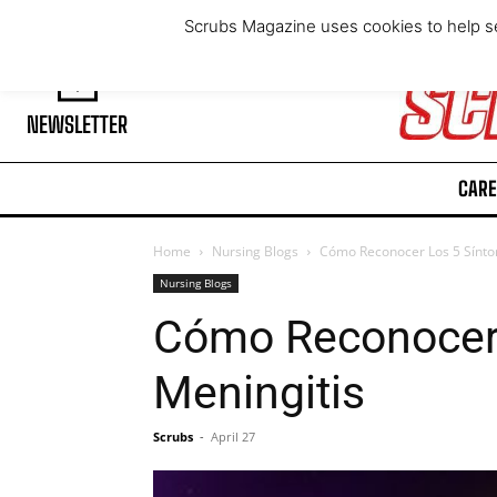
Thursday, August 6, 2026
Scrubs Magazine uses cookies to help se
NEWSLETTER
CARE
Home
Nursing Blogs
Cómo Reconocer Los 5 Sínt
Nursing Blogs
Cómo Reconocer
Meningitis
Scrubs
-
April 27