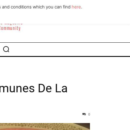
ABOUT
CONTACT
s and conditions which you can find
here
.
yle Magazine
 Community
omunes De La
0