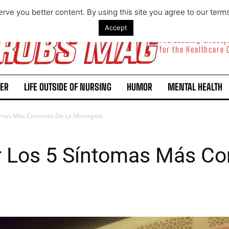
rve you better content. By using this site you agree to our term
Accept
The Leading Lifest
for the Healthcare
ER
LIFE OUTSIDE OF NURSING
HUMOR
MENTAL HEALTH
omas Más Comunes De La Meningitis
 Los 5 Síntomas Más C