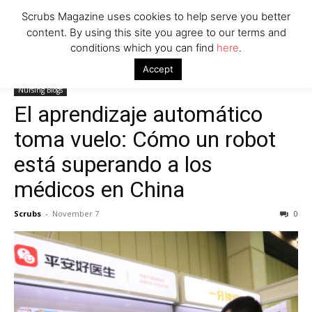
Scrubs Magazine uses cookies to help serve you better
content. By using this site you agree to our terms and
conditions which you can find
here
.
Home
Nursing Blogs
El aprendizaje automático toma vuelo: Cómo
Accept
un robot está superando a los médicos en China
Nursing Blogs
El aprendizaje automático
toma vuelo: Cómo un robot
está superando a los
médicos en China
Scrubs
-
November 7
0