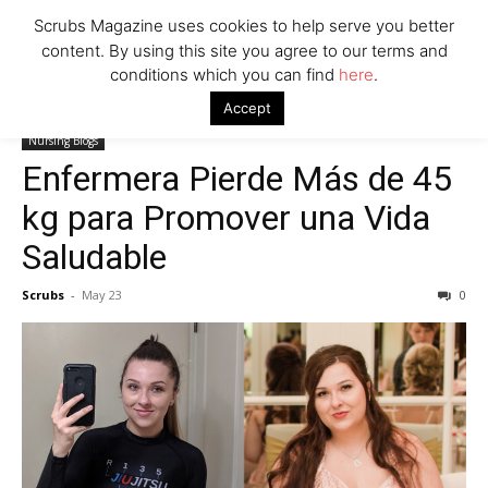
Scrubs Magazine uses cookies to help serve you better
content. By using this site you agree to our terms and
conditions which you can find
here
.
Home
Nursing Blogs
Enfermera Pierde Más de 45 kg para
Accept
Promover una Vida Saludable
Nursing Blogs
Enfermera Pierde Más de 45
kg para Promover una Vida
Saludable
Scrubs
-
May 23
0