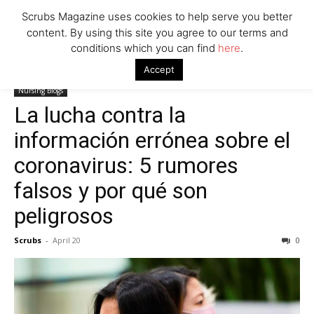
Scrubs Magazine uses cookies to help serve you better
content. By using this site you agree to our terms and
conditions which you can find
here
.
Home
Nursing Blogs
La lucha contra la información errónea
Accept
sobre el coronavirus: 5 rumores falsos y por qué son peligrosos
Nursing Blogs
La lucha contra la
información errónea sobre el
coronavirus: 5 rumores
falsos y por qué son
peligrosos
Scrubs
-
April 20
0