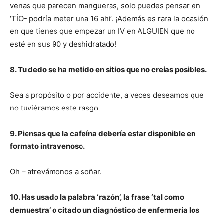
I've read and accept the
Privacy Policy
.
venas que parecen mangueras, solo puedes pensar en
‘TÍO- podría meter una 16 ahí’. ¡Además es rara la ocasión
en que tienes que empezar un IV en ALGUIEN que no
esté en sus 90 y deshidratado!
8. Tu dedo se ha metido en sitios que no creías posibles.
Sea a propósito o por accidente, a veces deseamos que
no tuviéramos este rasgo.
9. Piensas que la cafeína debería estar disponible en
formato intravenoso.
Oh – atrevámonos a soñar.
10. Has usado la palabra ‘razón’, la frase ‘tal como
demuestra’ o citado un diagnóstico de enfermería los