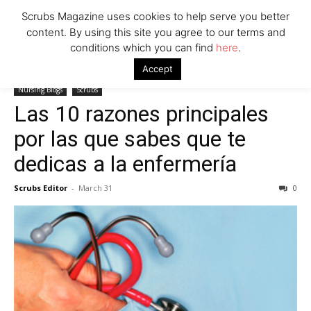
Scrubs Magazine uses cookies to help serve you better
content. By using this site you agree to our terms and
conditions which you can find
here
.
Home
Nursing Blogs
Las 10 razones principales por las que sabes
Accept
que te dedicas a la enfermería
Nursing Blogs
Scrubs
Las 10 razones principales
por las que sabes que te
dedicas a la enfermería
Scrubs Editor
-
March 31
0