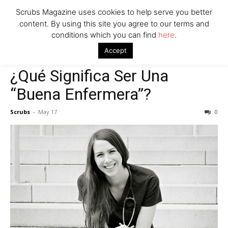
Scrubs Magazine uses cookies to help serve you better
content. By using this site you agree to our terms and
conditions which you can find
here
.
Home
Nursing Blogs
¿Qué Significa Ser Una “Buena Enfermera”?
Accept
Nursing Blogs
Scrubs
¿Qué Significa Ser Una
“Buena Enfermera”?
Scrubs
-
May 17
0