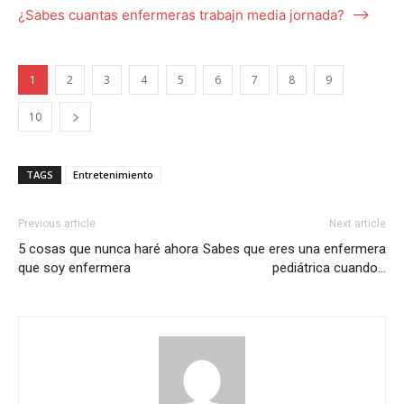
I WANT IN
¿Sabes cuantas enfermeras trabajn media jornada? –>
I've read and accept the
Privacy Policy
.
1
2
3
4
5
6
7
8
9
10
TAGS
Entretenimiento
Previous article
Next article
5 cosas que nunca haré ahora
Sabes que eres una enfermera
que soy enfermera
pediátrica cuando…