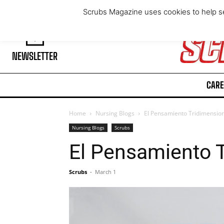
Sunday, August 9, 2026
Scrubs Magazine uses cookies to help se
NEWSLETTER
CARE
Home
Nursing Blogs
El Pensamiento Tridimensio
Nursing Blogs
Scrubs
El Pensamiento T
Scrubs
-
March 1