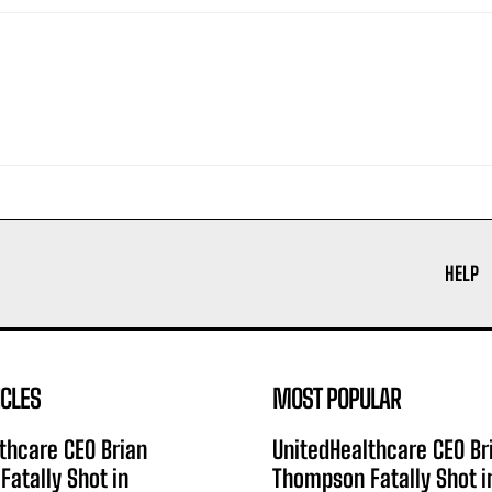
HELP
ICLES
MOST POPULAR
thcare CEO Brian
UnitedHealthcare CEO Br
atally Shot in
Thompson Fatally Shot i