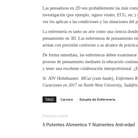
Las pensadoras en 2D son probablemente las más comune
investigación (por ejemplo, signos vitales, ECG, etc.)
vez los aplican a las condiciones y las situaciones del
La enfermería es tanto un arte como una ciencia donde l
pensamiento en 3D. Las enfermeras de pensamiento en 
actúan con precisión conforme a su alcance de práctica
De forma inmediata, las enfermeras deben examinarse a
proceso de pensamiento mediante la educación continua, 
y tener una excelente colaboración interprofesional. 
Sr. JDV Holtzhuasen: MCur (cum laude), Enfermero Re
Curaciones en 2017 en North-West University, Sudáfric
TAGS
Carrera
Escuela de Enfermeria
Previous article
5 Potentes Alimentos Y Nutrientes Anti-edad