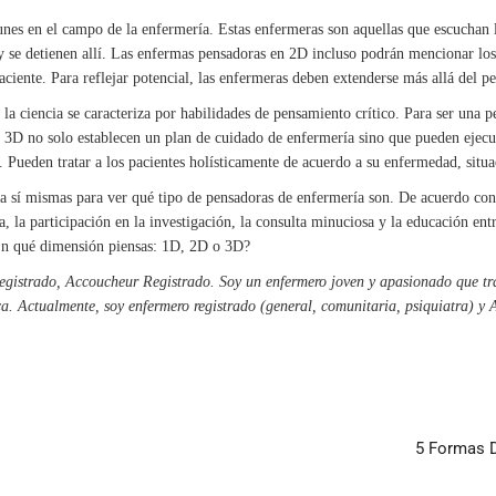
s en el campo de la enfermería. Estas enfermeras son aquellas que escuchan la
 y se detienen allí. Las enfermas pensadoras en 2D incluso podrán mencionar los 
 paciente. Para reflejar potencial, las enfermeras deben extenderse más allá del
a ciencia se caracteriza por habilidades de pensamiento crítico. Para ser una pen
3D no solo establecen un plan de cuidado de enfermería sino que pueden ejecut
. Pueden tratar a los pacientes holísticamente de acuerdo a su enfermedad, situa
 sí mismas para ver qué tipo de pensadoras de enfermería son. De acuerdo con 
la participación en la investigación, la consulta minuciosa y la educación entr
¿En qué dimensión piensas: 1D, 2D o 3D?
gistrado, Accoucheur Registrado. Soy un enfermero joven y apasionado que tra
a. Actualmente, soy enfermero registrado (general, comunitaria, psiquiatra) y 
5 Formas D