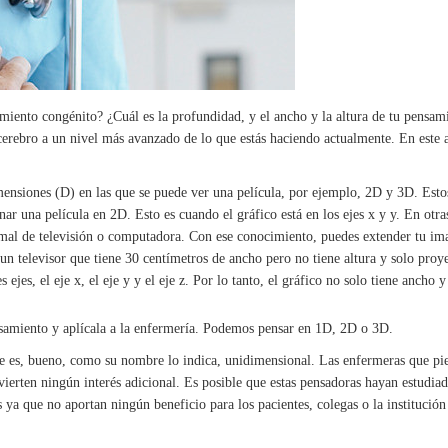
iento congénito? ¿Cuál es la profundidad, y el ancho y la altura de tu pensa
u cerebro a un nivel más avanzado de lo que estás haciendo actualmente. En este a
mensiones (D) en las que se puede ver una película, por ejemplo, 2D y 3D. Estos
inar una película en 2D. Esto es cuando el gráfico está en los ejes x y y. En otra
rmal de televisión o computadora. Con ese conocimiento, puedes extender tu im
 un televisor que tiene 30 centímetros de ancho pero no tiene altura y solo proy
jes, el eje x, el eje y y el eje z. Por lo tanto, el gráfico no solo tiene ancho 
nsamiento y aplícala a la enfermería. Podemos pensar en 1D, 2D o 3D.
e es, bueno, como su nombre lo indica, unidimensional. Las enfermeras que pi
vierten ningún interés adicional. Es posible que estas pensadoras hayan estudia
s ya que no aportan ningún beneficio para los pacientes, colegas o la instituci