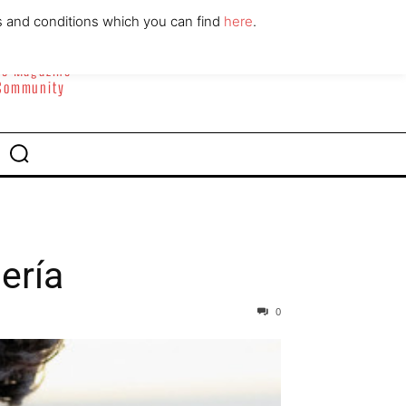
ABOUT
CONTACT
s and conditions which you can find
here
.
yle Magazine
 Community
ería
0