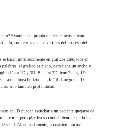
miento? Examinar tu propia matriz de pensamiento
rtículo, son teorizados los vértices del proceso del
 se basan intrínsecamente en gráficos dibujados en
s palabras, el gráfico es plano, pero tiene un ancho y
aginación a 1D y 3D. Bien, si 2D tiene 2 ejes, 1D
ectará una línea horizontal. ¡Inútil! Luego de 2D
y alto, sino también profundidad.
ensan en 1D pueden escuchar a un paciente quejarse de
do la teoría, pero pierden su conocimiento cuando los
ón de salud. Afortunadamente, no existen muchas