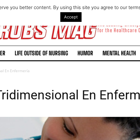
rve you better content. By using this site you agree to our term
Accept
The Leading Lifest
for the Healthcare
ER
LIFE OUTSIDE OF NURSING
HUMOR
MENTAL HEALTH
nal En Enfermería
ridimensional En Enferm