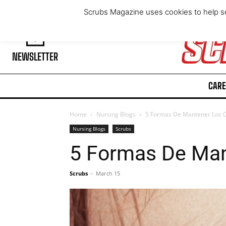
Sunday, August 9, 2026
Scrubs Magazine uses cookies to help se
NEWSLETTER
CARE
Home
Nursing Blogs
5 Formas De Mantener Los O
Nursing Blogs
Scrubs
5 Formas De Man
Scrubs
-
March 15