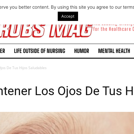
rve you better content. By using this site you agree to our term
Accept
The Leading Lifest
for the Healthcare
ER
LIFE OUTSIDE OF NURSING
HUMOR
MENTAL HEALTH
jos De Tus Hijos Saludables
tener Los Ojos De Tus H