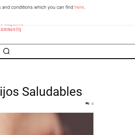
ABOUT
CONTACT
s and conditions which you can find
here
.
yle Magazine
 Community
ijos Saludables
0