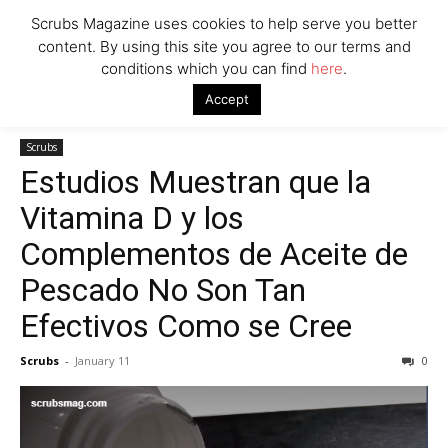
Scrubs Magazine uses cookies to help serve you better
content. By using this site you agree to our terms and
conditions which you can find
here
.
Home
Scrubs
Estudios Muestran que la Vitamina D y los
Accept
Complementos de Aceite de Pescado No Son Tan Efectivos Como se
Cree
Scrubs
Estudios Muestran que la
Vitamina D y los
Complementos de Aceite de
Pescado No Son Tan
Efectivos Como se Cree
Scrubs
-
January 11
0