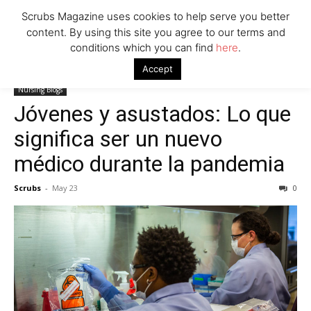
Scrubs Magazine uses cookies to help serve you better
content. By using this site you agree to our terms and
conditions which you can find
here
.
Home
Nursing Blogs
Jóvenes y asustados: Lo que significa ser un
Accept
nuevo médico durante la pandemia
Nursing Blogs
Jóvenes y asustados: Lo que
significa ser un nuevo
médico durante la pandemia
Scrubs
-
May 23
0