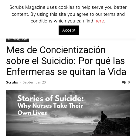
Scrubs Magazine uses cookies to help serve you better
content. By using this site you agree to our terms and
conditions which you can find
here
.
Home
Nursing Blogs
Mes de Concientización sobre el Suicidio:
Accept
Por qué las Enfermeras se quitan la Vida
Nursing Blogs
Mes de Concientización
sobre el Suicidio: Por qué las
Enfermeras se quitan la Vida
Scrubs
-
September 20
0