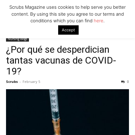
Scrubs Magazine uses cookies to help serve you better
content. By using this site you agree to our terms and
conditions which you can find
here
.
Home
Nursing Blogs
¿Por qué se desperdician tantas vacunas de
Accept
COVID-19?
Nursing Blogs
¿Por qué se desperdician
tantas vacunas de COVID-
19?
Scrubs
-
February 5
0